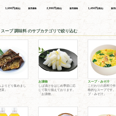
1,690円
2,990円
1,450円
(税込)
販売価格
(税込)
販売価格
(税込)
販売
 スープ 調味料 のサブカテゴリで絞り込む
お漬物
スープ・みそ汁
らよりどり集めまし
しば漬けをはじめ季節に応
こだわりの原料で作
惣菜」
じて取り揃えております。
格的なスープです。
「お漬物」
プ・みそ汁」