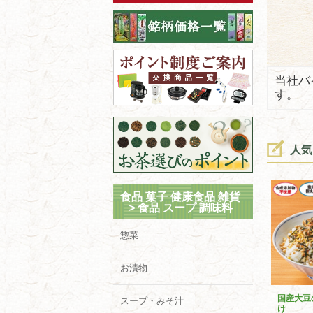
当社バ
す。
人気
食品 菓子 健康食品 雑貨
>
食品 スープ 調味料
惣菜
お漬物
国産大豆
スープ・みそ汁
け