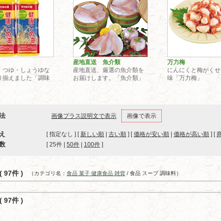
産地直送 魚介類
万力梅
・つゆ・しょうゆな
産地直送、厳選の魚介類を
にんにくと梅がくせ
り揃えました「調味
お届けします。「魚介類」
味「万力梅」
法
画像プラス説明文で表示
画像で表示
え
[ 指定なし ] [
新しい順
|
古い順
] [
価格が安い順
|
価格が高い順
] [
数
[ 
25件
 | 
50件
 | 
100件
 ]
 97件 )
（カテゴリ名：
食品 菓子 健康食品 雑貨
/ 食品 スープ 調味料）
 97件 )