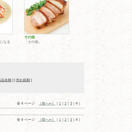
その他
になる
「その他」
商品名順
] [
売れ筋順
]
全 4 ページ
［前へ⇐］
｜
1
｜
2
｜
3
｜4｜
全 4 ページ
［前へ⇐］
｜
1
｜
2
｜
3
｜4｜