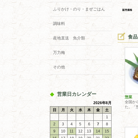
ふりかけ・のり・まぜごはん
販売価格
調味料
食品
産地直送 魚介類
万力梅
その他
営業日カレンダー
惣菜
全国か
2026年8月
た。「
日
月
火
水
木
金
土
1
2
3
4
5
6
7
8
9
10
11
12
13
14
15