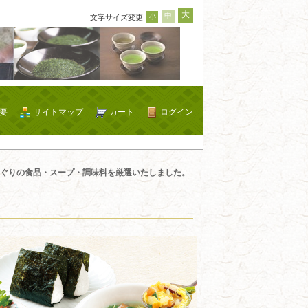
大
中
小
文字サイズ変更
要
サイトマップ
カート
ログイン
ぐりの食品・スープ・調味料を厳選いたしました。