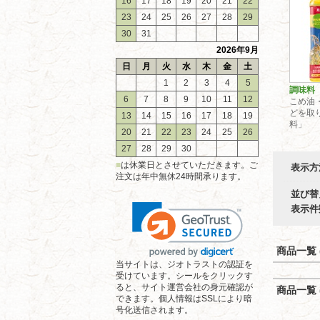
16
17
18
19
20
21
22
23
24
25
26
27
28
29
30
31
2026年9月
日
月
火
水
木
金
土
1
2
3
4
5
調味料
6
7
8
9
10
11
12
こめ油
どを取
13
14
15
16
17
18
19
料」
20
21
22
23
24
25
26
27
28
29
30
■
は休業日とさせていただきます。ご
表示方
注文は年中無休24時間承ります。
並び替
表示件
商品一覧 (
当サイトは、ジオトラストの認証を
受けています。シールをクリックす
ると、サイト運営会社の身元確認が
商品一覧 (
できます。個人情報はSSLにより暗
号化送信されます。