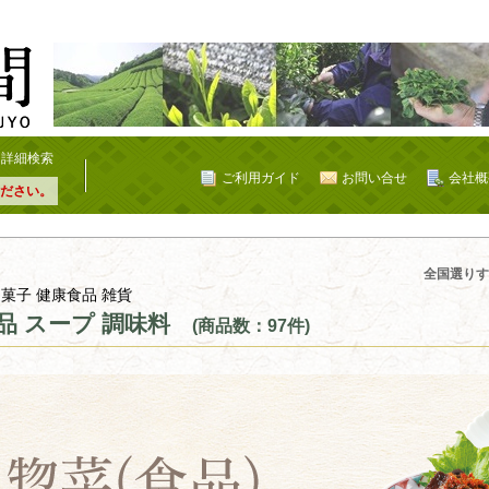
詳細検索
ご利用ガイド
お問い合せ
会社概
ださい。
全国選りす
 菓子 健康食品 雑貨
品 スープ 調味料
(商品数：97件)