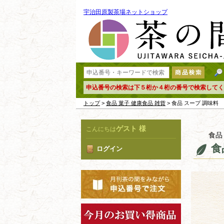
宇治田原製茶場ネットショップ
申込番号の検索は下５桁か４桁の番号で検索してく
トップ
>
食品 菓子 健康食品 雑貨
> 食品 スープ 調味料
ゲスト 様
こんにちは
食品
食
ログイン