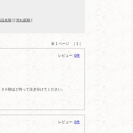
商品名順
] [
売れ筋順
]
全 1 ページ ｜1｜
レビュー:
0件
、３０秒ほど待って注ぎ分けてください。
レビュー:
0件