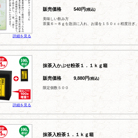
販売価格
540円
(税込)
美味しい飲み方
茶葉６～８ｇを急須に入れ、お湯を１５０ｃｃ程度注ぎ、.
詳細を見る
抹茶入かぶせ粉茶１．１ｋｇ箱
販売価格
9,880円
(税込)
限定個数５００
詳細を見る
抹茶入粉茶１．１ｋｇ箱