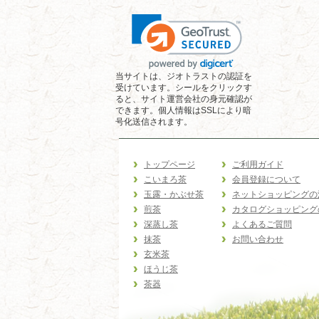
当サイトは、ジオトラストの認証を
受けています。シールをクリックす
ると、サイト運営会社の身元確認が
できます。個人情報はSSLにより暗
号化送信されます。
トップページ
ご利用ガイド
こいまろ茶
会員登録について
玉露・かぶせ茶
ネットショッピングの
煎茶
カタログショッピング
深蒸し茶
よくあるご質問
抹茶
お問い合わせ
玄米茶
ほうじ茶
茶器