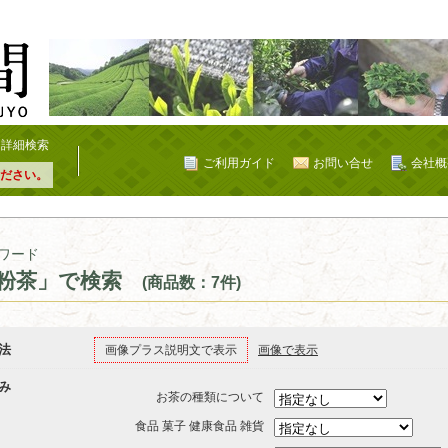
詳細検索
ご利用ガイド
お問い合せ
会社概
ださい。
ワード
粉茶」で検索
(商品数：7件)
法
画像プラス説明文で表示
画像で表示
み
お茶の種類について
食品 菓子 健康食品 雑貨