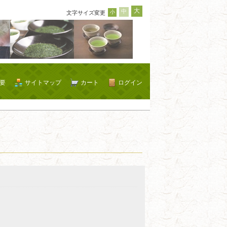
大
中
小
文字サイズ変更
要
サイトマップ
カート
ログイン