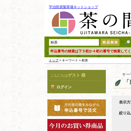
宇治田原製茶場ネットショップ
申込番号の検索は下５桁か４桁の番号で検索してく
トップ
> キーワード > 粉茶
キー
ゲスト 様
こんにちは
「
ログイン
表示方
絞り込