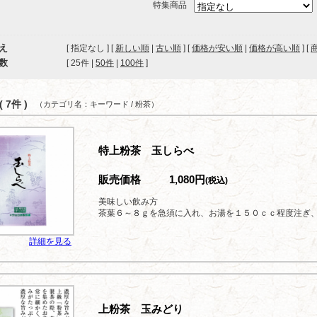
特集商品
え
[ 指定なし ] [
新しい順
|
古い順
] [
価格が安い順
|
価格が高い順
] [
数
[ 
25件
 | 
50件
 | 
100件
 ]
 7件 )
（カテゴリ名：キーワード / 粉茶）
特上粉茶 玉しらべ
販売価格
1,080円
(税込)
美味しい飲み方
茶葉６～８ｇを急須に入れ、お湯を１５０ｃｃ程度注ぎ
詳細を見る
上粉茶 玉みどり