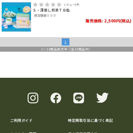
レビュー
0
件
Ｓ・深蒸し煎茶ＴＢ缶
限定個数５００
販売価格: 2,500円(税込)
1
1
～
34
商品表示中（全
34
商品中）
ご利用ガイド
特定商取引法に基づく表記