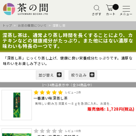
さがす
カート
メニュー
トップ
>
お茶の種類について
> 深蒸し茶
深蒸し茶は、通常より蒸し時間を長くすることにより、カ
テキンなどの健康成分がたっぷり。また他にはない濃厚な
味わいも特長の一つです。
「深蒸し茶」じっくり蒸し上げ、健康に良い栄養成分たっぷりです。濃厚な
味わいをお楽しみ下さい。
並び替え
絞り込み
1
～
34
商品表示中（全
34
商品中）
レビュー
2
件
一番濃い味深蒸し茶
美味しい飲み方 茶葉６～８ｇを急須に入れ、お湯を..
販売価格: 1,728円(税込)
レビュー
0
件