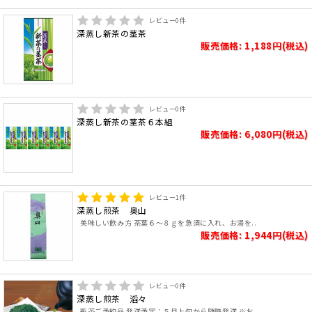
レビュー
0
件
深蒸し新茶の茎茶
販売価格: 1,188円(税込)
レビュー
0
件
深蒸し新茶の茎茶６本組
販売価格: 6,080円(税込)
レビュー
1
件
深蒸し煎茶 奥山
美味しい飲み方 茶葉６～８ｇを急須に入れ、お湯を..
販売価格: 1,944円(税込)
レビュー
0
件
深蒸し煎茶 滔々
新茶ご予約品 発送予定：５月上旬から随時発送 ※お..