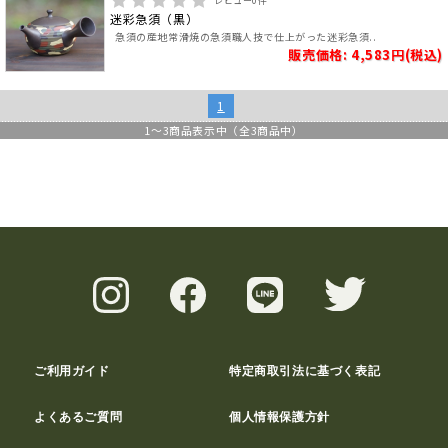
レビュー
0
件
迷彩急須（黒）
急須の産地常滑焼の急須職人技で仕上がった迷彩急須..
販売価格: 4,583円(税込)
1
1
～
3
商品表示中（全
3
商品中）
ご利用ガイド
特定商取引法に基づく表記
よくあるご質問
個人情報保護方針