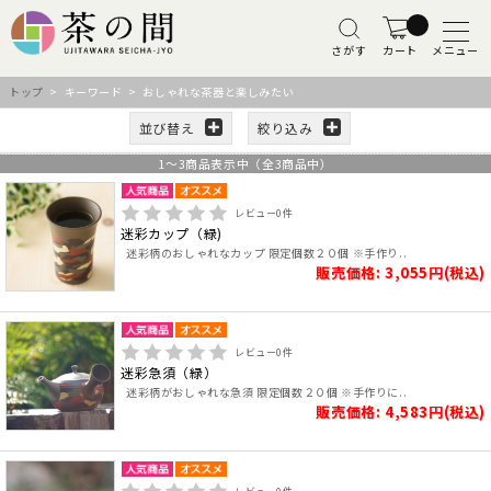
さがす
カート
メニュー
トップ
> キーワード > おしゃれな茶器と楽しみたい
並び替え
絞り込み
1
～
3
商品表示中（全
3
商品中）
レビュー
0
件
迷彩カップ（緑)
迷彩柄のおしゃれなカップ 限定個数２０個 ※手作り..
販売価格: 3,055円(税込)
レビュー
0
件
迷彩急須（緑）
迷彩柄がおしゃれな急須 限定個数２０個 ※手作りに..
販売価格: 4,583円(税込)