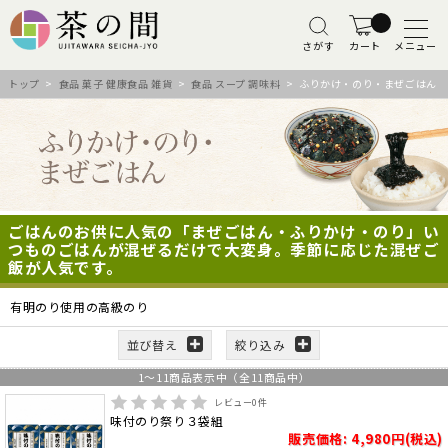
さがす
カート
メニュー
トップ
>
食品 菓子 健康食品 雑貨
>
食品 スープ 調味料
> ふりかけ・のり・まぜごはん
ごはんのお供に人気の「まぜごはん・ふりかけ・のり」い
つものごはんが混ぜるだけで大変身。季節に応じた混ぜご
飯が人気です。
有明のり使用の高級のり
並び替え
絞り込み
1
～
11
商品表示中（全
11
商品中）
レビュー
0
件
味付のり祭り３袋組
販売価格: 4,980円(税込)