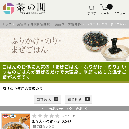
さがす
カート
メニュー
トップ
>
食品 菓子 健康食品 雑貨
>
食品 スープ 調味料
> ふりかけ・のり・まぜごはん
ごはんのお供に人気の「まぜごはん・ふりかけ・のり」い
つものごはんが混ぜるだけで大変身。季節に応じた混ぜご
飯が人気です。
有明のり使用の高級のり
並び替え
絞り込み
1
～
11
商品表示中（全
11
商品中）
レビュー
0
件
国産大豆の納豆ふりかけ
限定個数５００