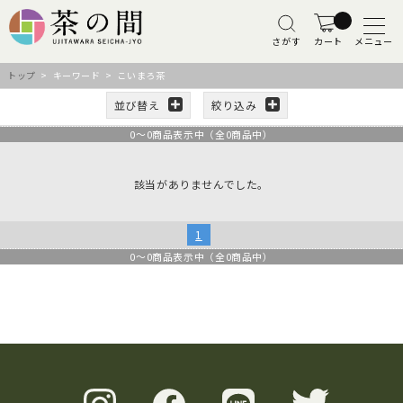
さがす
カート
メニュー
トップ
> キーワード > こいまろ茶
並び替え
絞り込み
0
～
0
商品表示中（全
0
商品中）
該当がありませんでした。
1
0
～
0
商品表示中（全
0
商品中）