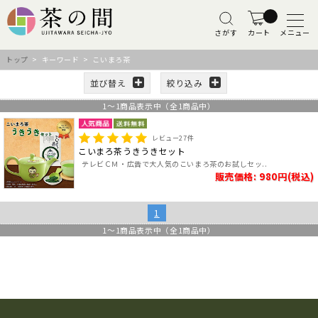
さがす
カート
メニュー
トップ
> キーワード > こいまろ茶
並び替え
絞り込み
1
～
1
商品表示中（全
1
商品中）
レビュー
27
件
こいまろ茶うきうきセット
テレビＣＭ・広告で大人気のこいまろ茶のお試しセッ..
販売価格: 980円(税込)
1
1
～
1
商品表示中（全
1
商品中）