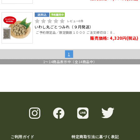
レビュー
0
件
いわし丸ごとつみれ（９月発送）
ご予約限定品／限定個数１０００ ご注文締切日：８..
販売価格: 4,320円(税込)
1
1
～
14
商品表示中（全
14
商品中）
ご利用ガイド
特定商取引法に基づく表記