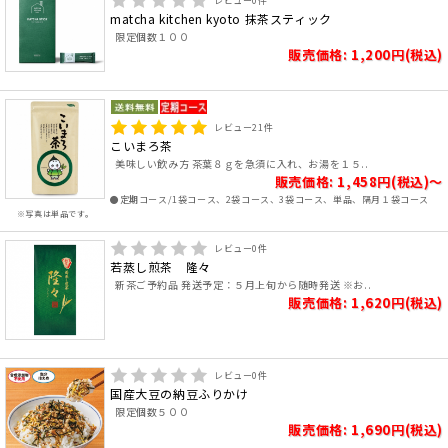
レビュー
0
件
matcha kitchen kyoto 抹茶スティック
限定個数１００
販売価格: 1,200円(税込)
レビュー
21
件
こいまろ茶
美味しい飲み方 茶葉８ｇを急須に入れ、お湯を１５..
販売価格: 1,458円(税込)～
●定期コース/1袋コース、2袋コース、3袋コース、単品、隔月１袋コース
※写真は単品です。
レビュー
0
件
若蒸し煎茶 隆々
新茶ご予約品 発送予定：５月上旬から随時発送 ※お..
販売価格: 1,620円(税込)
レビュー
0
件
国産大豆の納豆ふりかけ
限定個数５００
販売価格: 1,690円(税込)