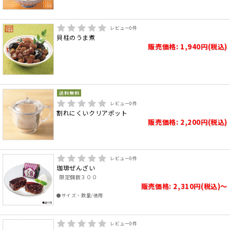
レビュー
0
件
貝柱のうま煮
販売価格: 1,940円(税込)
レビュー
0
件
割れにくいクリアポット
販売価格: 2,200円(税込)
レビュー
0
件
珈琲ぜんざい
限定個数３００
販売価格: 2,310円(税込)～
●サイズ・数量/徳用
レビュー
0
件