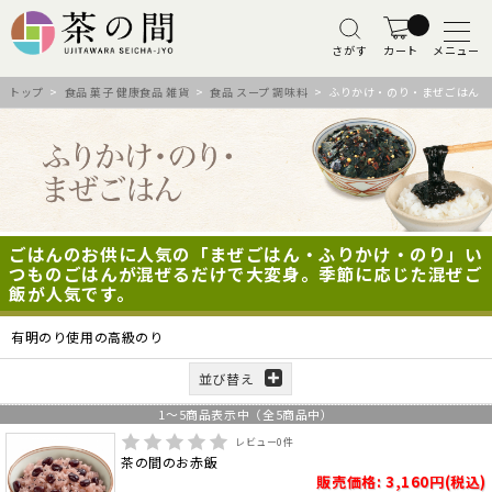
さがす
カート
メニュー
トップ
>
食品 菓子 健康食品 雑貨
>
食品 スープ 調味料
> ふりかけ・のり・まぜごはん
ごはんのお供に人気の「まぜごはん・ふりかけ・のり」い
つものごはんが混ぜるだけで大変身。季節に応じた混ぜご
飯が人気です。
有明のり使用の高級のり
並び替え
1
～
5
商品表示中（全
5
商品中）
レビュー
0
件
茶の間のお赤飯
販売価格: 3,160円(税込)