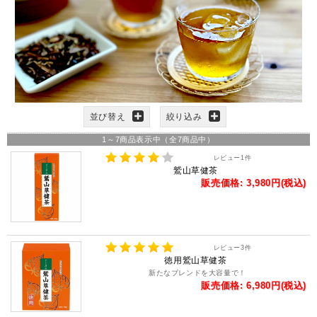
並び替え
絞り込み
1
～
7
商品表示中（全
7
商品中）
レビュー
1
件
鷲山草健茶
販売価格: 3,980円(税込)
レビュー
3
件
徳用鷲山草健茶
新たなブレンドを大容量で！
販売価格: 6,980円(税込)