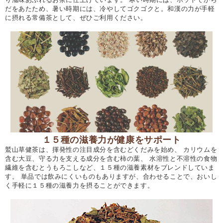
だをあたため、暑い時期には、冷やしてゴクゴクと。和漢の力が手軽
に摂れる常備茶として、ぜひご利用ください。
１５種の滋養力が健康をサポート
鷲山草健茶は、揮発性の注目成分を含むどくだみを始め、 カリウムを
含む大豆、守る力を支える成分を含む柿の葉、 水溶性と不溶性の食物
繊維を含むとうもろこしなど、１５種の滋養素材をブレンドしていま
す。 単品では飲みにくいものもありますが、合わせることで、おいし
く手軽に１５種の滋養力を摂ることができます。