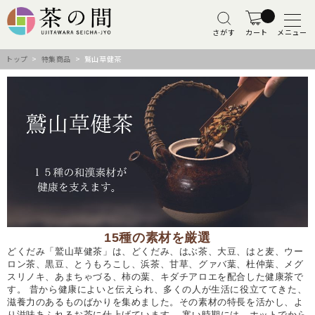
さがす
カート
メニュー
トップ
>
特集商品
> 鷲山草健茶
15種の素材を厳選
どくだみ「鷲山草健茶」は、どくだみ、はぶ茶、大豆、はと麦、ウー
ロン茶、黒豆、とうもろこし、浜茶、甘草、グァバ葉、杜仲葉、メグ
スリノキ、あまちゃづる、柿の葉、キダチアロエを配合した健康茶で
す。 昔から健康によいと伝えられ、多くの人が生活に役立ててきた、
滋養力のあるものばかりを集めました。その素材の特長を活かし、よ
り滋味あふれるお茶に仕上げています。 寒い時期には、ホットでから