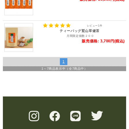
レビュー
1
件
ティーバッグ鷲山草健茶
月間限定個数２００
販売価格: 3,700円(税込)
1
1
～
7
商品表示中（全
7
商品中）