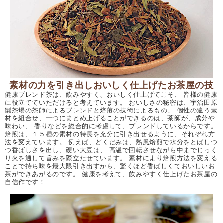
素材の力を引き出しおいしく仕上げたお茶屋の技
健康ブレンド茶は、飲みやすく、おいしく仕上げてこそ、 皆様の健康
に役立てていただけると考えています。 おいしさの秘密は、宇治田原
製茶場の茶師によるブレンドと焙煎の技術によるもの。 個性の違う素
材を組合せ、一つにまとめ上げることができるのは、茶師が、成分や
味わい、 香りなどを総合的に考慮して、ブレンドしているからです。
焙煎は、１５種の素材の特長を充分に引き出せるように、それぞれ方
法を変えています。 例えば、どくだみは、熱風焙煎で水分をとばしつ
つ香ばしさを出し、硬い大豆は、 高温で回転させながら中までじっく
り火を通して旨みを際立たせています。 素材により焙煎方法を変える
ことで持ち味を最大限引き出すから、驚くほど香ばしくておいしいお
茶ができあがるのです。 健康を考えて、飲みやすく仕上げたお茶屋の
自信作です！