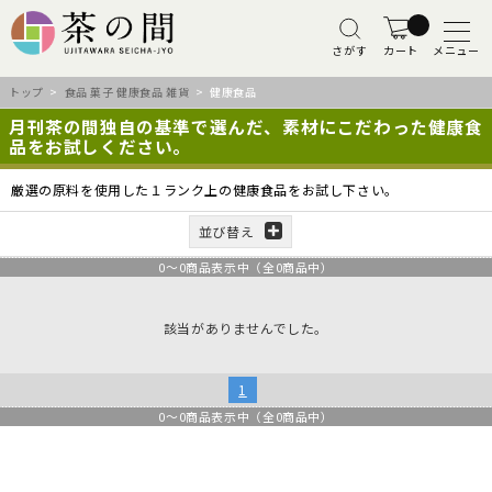
さがす
カート
メニュー
トップ
>
食品 菓子 健康食品 雑貨
> 健康食品
月刊茶の間独自の基準で選んだ、素材にこだわった健康食
品をお試しください。
厳選の原料を使用した１ランク上の健康食品をお試し下さい。
並び替え
0
～
0
商品表示中（全
0
商品中）
該当がありませんでした。
1
0
～
0
商品表示中（全
0
商品中）