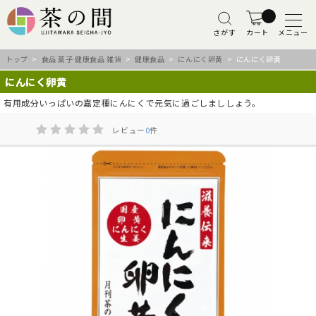
さがす
カート
メニュー
トップ
>
食品 菓子 健康食品 雑貨
>
健康食品
>
にんにく卵黄
> にんにく卵黄
にんにく卵黄
有用成分いっぱいの嘉定種にんにくで元気に過ごしまししょう。
レビュー
0
件