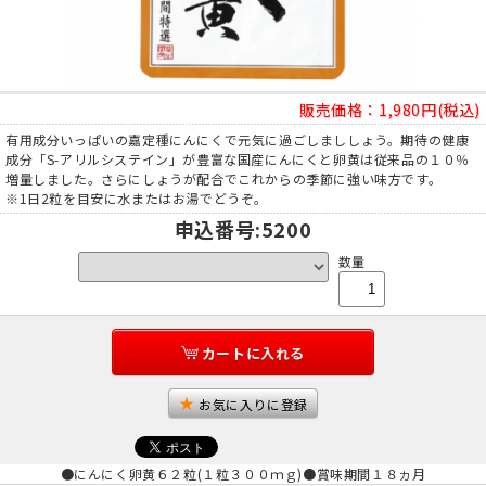
販売価格：
1,980円(税込)
有用成分いっぱいの嘉定種にんにくで元気に過ごしまししょう。期待の健康
成分「S-アリルシステイン」が豊富な国産にんにくと卵黄は従来品の１０％
増量しました。さらにしょうが配合でこれからの季節に強い味方です。
※1日2粒を目安に水またはお湯でどうぞ。
申込番号
:5200
数量
カートに入れる
お気に入りに登録
●にんにく卵黄６２粒(１粒３００ｍｇ)●賞味期間１８ヵ月