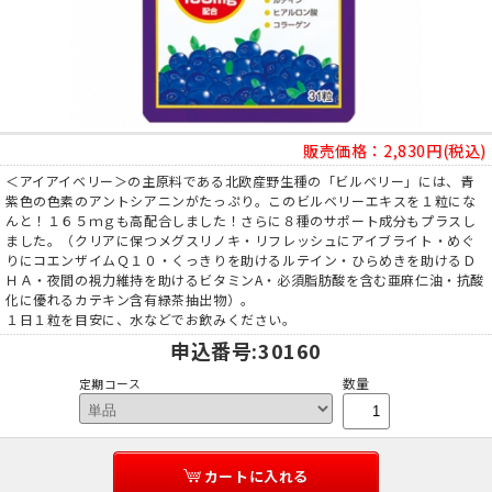
販売価格：
2,830円(税込)
＜アイアイベリー＞の主原料である北欧産野生種の「ビルベリー」には、青
紫色の色素のアントシアニンがたっぷり。このビルベリーエキスを１粒にな
んと！１６５ｍｇも高配合しました！さらに８種のサポート成分もプラスし
ました。（クリアに保つメグスリノキ・リフレッシュにアイブライト・めぐ
りにコエンザイムＱ１０・くっきりを助けるルテイン・ひらめきを助けるＤ
ＨＡ・夜間の視力維持を助けるビタミンA・必須脂肪酸を含む亜麻仁油・抗酸
化に優れるカテキン含有緑茶抽出物）。
１日１粒を目安に、水などでお飲みください。
申込番号
:30160
数量
定期コース
カートに入れる