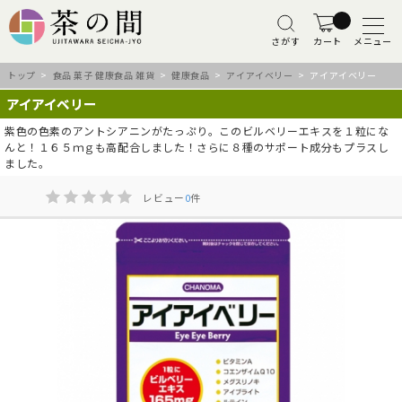
さがす
カート
メニュー
トップ
>
食品 菓子 健康食品 雑貨
>
健康食品
>
アイアイベリー
> アイアイベリー
アイアイベリー
紫色の色素のアントシアニンがたっぷり。このビルベリーエキスを１粒にな
んと！１６５ｍｇも高配合しました！さらに８種のサポート成分もプラスし
ました。
レビュー
0
件