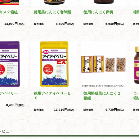
キス２箱組
徳用黒にんにく老陳醋
徳用にんにく卵黄
徳
14,900円
8,400円
5,940円
(税込)
販売価格
(税込)
販売価格
(税込)
販売
アイベリー
徳用アイアイベリーＥ
徳用熟成黒にんにく２
ロ
Ｘ
箱組
箱
8,490円
(税込)
11,610円
6,730円
販売価格
(税込)
販売価格
(税込)
販売
レビュー