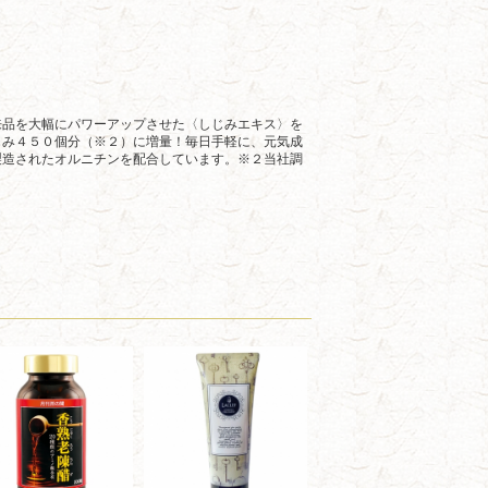
来品を大幅にパワーアップさせた〈しじみエキス〉を
じみ４５０個分（※２）に増量！毎日手軽に、元気成
製造されたオルニチンを配合しています。※２当社調