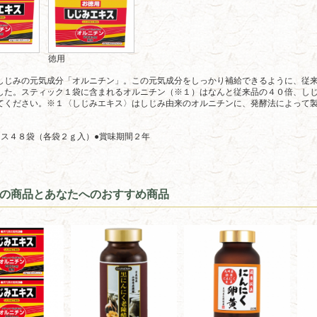
徳用
しじみの元気成分「オルニチン」。この元気成分をしっかり補給できるように、従
した。スティック１袋に含まれるオルニチン（※１）はなんと従来品の４０倍、し
てください。※１〈しじみエキス〉はしじみ由来のオルニチンに、発酵法によって
キス４８袋（各袋２ｇ入）●賞味期間２年
の商品とあなたへのおすすめ商品