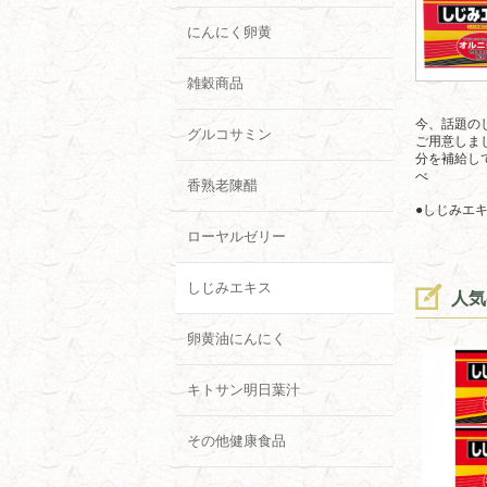
にんにく卵黄
雑穀商品
今、話題の
グルコサミン
ご用意しま
分を補給し
べ
香熟老陳醋
●しじみエ
ローヤルゼリー
しじみエキス
人気
卵黄油にんにく
キトサン明日葉汁
その他健康食品