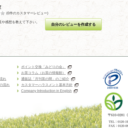
度
(0件のカスタマーレビュー)
見や感想を教えて下さい。
自分のレビューを作成する
ポイント交換「みどりの会」
お茶コラム（お茶の情報館）
流れ
通販誌「月刊茶の間」のご紹介
の流れ
カスタマーハラスメント基本方針
Company Introduction in English