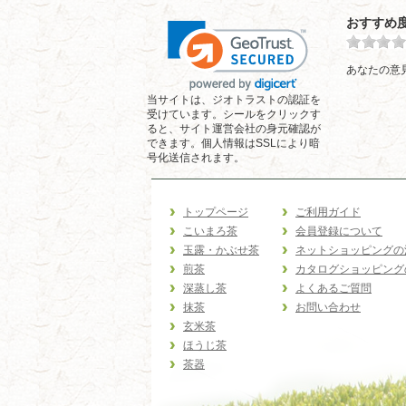
おすすめ
あなたの意
当サイトは、ジオトラストの認証を
受けています。シールをクリックす
ると、サイト運営会社の身元確認が
できます。個人情報はSSLにより暗
号化送信されます。
トップページ
ご利用ガイド
こいまろ茶
会員登録について
玉露・かぶせ茶
ネットショッピングの
煎茶
カタログショッピング
深蒸し茶
よくあるご質問
抹茶
お問い合わせ
玄米茶
ほうじ茶
茶器