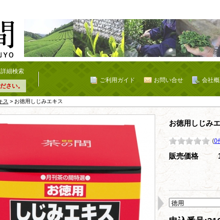
詳細検索
ご利用ガイド
お問い合せ
会社概
ださい。
キス
> お徳用しじみエキス
お徳用しじみ
(
0
販売価格