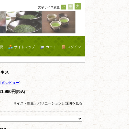
大
中
小
文字サイズ変更
要
サイトマップ
カート
ログイン
エキス
件のレビュー
)
11,980円
(税込)
「サイズ・数量」バリエーションと説明を見る