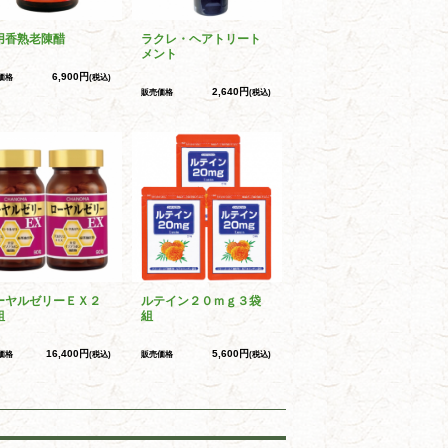
用香熟老陳醋
ラクレ・ヘアトリート
メント
6,900円
価格
(税込)
2,640円
販売価格
(税込)
ーヤルゼリーＥＸ２
ルテイン２０ｍｇ３袋
組
組
16,400円
5,600円
価格
(税込)
販売価格
(税込)