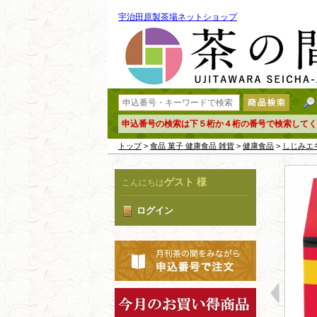
宇治田原製茶場ネットショップ
申込番号の検索は下５桁か４桁の番号で検索してく
トップ
>
食品 菓子 健康食品 雑貨
>
健康食品
>
しじみエ
ゲスト 様
こんにちは
ログイン