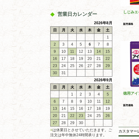
しじみエ
営業日カレンダー
2026年8月
販売価格
日
月
火
水
木
金
土
1
2
3
4
5
6
7
8
9
10
11
12
13
14
15
16
17
18
19
20
21
22
23
24
25
26
27
28
29
30
31
2026年9月
日
月
火
水
木
金
土
徳用アイ
1
2
3
4
5
6
7
8
9
10
11
12
販売価格
13
14
15
16
17
18
19
20
21
22
23
24
25
26
27
28
29
30
■
は休業日とさせていただきます。ご
カスタマー
注文は年中無休24時間承ります。