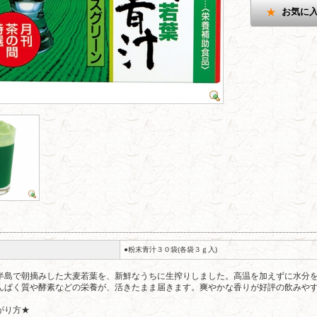
お気に
●粉末青汁３０袋(各袋３ｇ入)
半島で朝摘みした大麦若葉を、新鮮なうちに生搾りしました。高温を加えずに水分
んぱく質や酵素などの栄養が、活きたまま届きます。爽やかな香りが好評の飲みや
がり方★