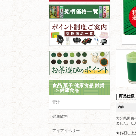
食品 菓子 健康食品 雑貨
>
健康食品
商品仕様
青汁
内容
健康飲料
大分県国東
ました。た
アイアイベリー
★お召し上