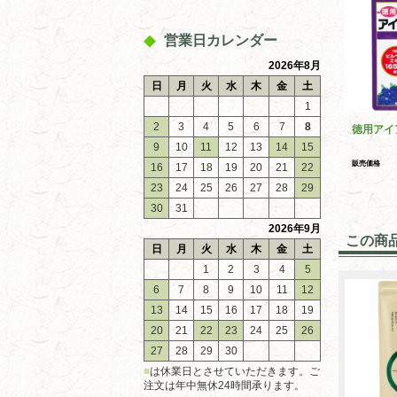
営業日カレンダー
2026年8月
日
月
火
水
木
金
土
1
2
3
4
5
6
7
8
徳用アイ
9
10
11
12
13
14
15
販売価格
16
17
18
19
20
21
22
23
24
25
26
27
28
29
30
31
2026年9月
この商
日
月
火
水
木
金
土
1
2
3
4
5
6
7
8
9
10
11
12
13
14
15
16
17
18
19
20
21
22
23
24
25
26
27
28
29
30
■
は休業日とさせていただきます。ご
注文は年中無休24時間承ります。