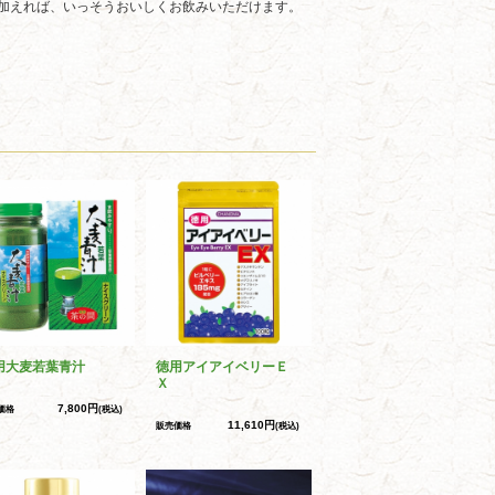
加えれば、いっそうおいしくお飲みいただけます。
用大麦若葉青汁
徳用アイアイベリーＥ
Ｘ
7,800円
価格
(税込)
11,610円
販売価格
(税込)