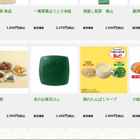
茶 単品
一番茶葉ほうじ３本組
深蒸し煎茶 奥山
薬用
1,620円
2,376円
1,944円
(税込)
販売価格
(税込)
販売価格
(税込)
販売価
茶
京のお茶石けん
朝のたんぱくスープ
小粒
2,500円
1,446円
2,800円
(税込)
販売価格
(税込)
販売価格
(税込)
販売価