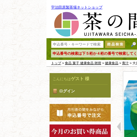
宇治田原製茶場ネットショップ
申込番号の検索は下５桁か４桁の番号で検索してく
トップ
>
食品 菓子 健康食品 雑貨
>
健康食品
>
青汁
> 
ゲスト 様
こんにちは
ログイン