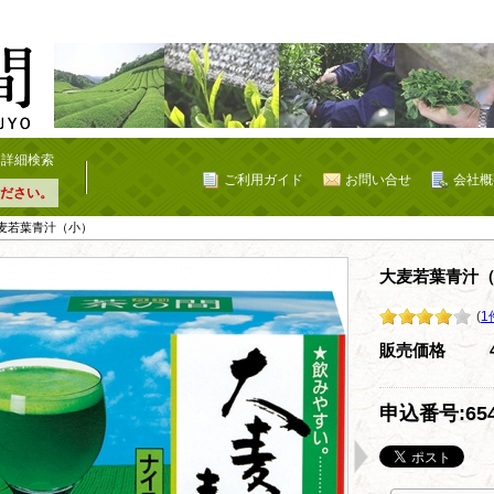
詳細検索
ご利用ガイド
お問い合せ
会社概
ださい。
大麦若葉青汁（小）
大麦若葉青汁
(
1
販売価格
申込番号:65