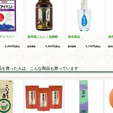
アイベリー
徳用黒にんにく老陳醋
液体馬油
徳
8,490円
8,400円
5,700円
(税込)
販売価格
(税込)
販売価格
(税込)
販売
品を買った人は、こんな商品も買っています