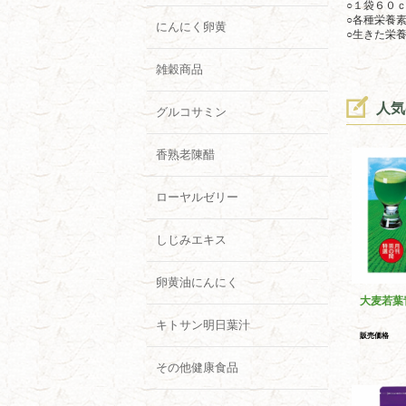
○１袋６０
○各種栄養
にんにく卵黄
○生きた栄
雑穀商品
人気
グルコサミン
香熟老陳醋
ローヤルゼリー
しじみエキス
卵黄油にんにく
大麦若葉
キトサン明日葉汁
販売価格
その他健康食品