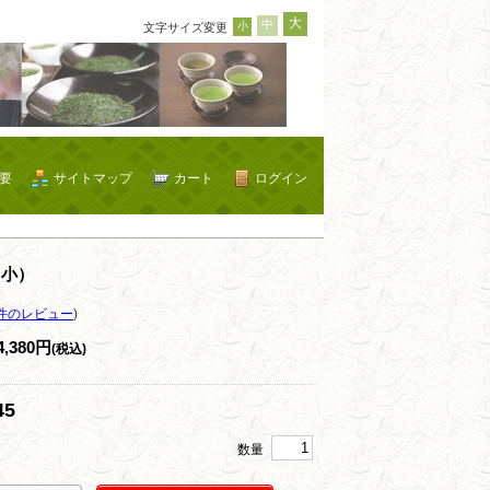
大
中
小
文字サイズ変更
要
サイトマップ
カート
ログイン
（小）
件のレビュー
)
4,380円
(税込)
45
数量