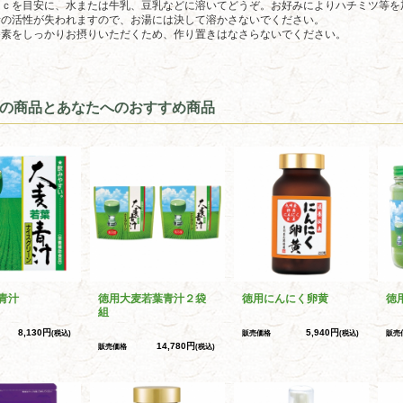
ｃｃを目安に、水または牛乳、豆乳などに溶いてどうぞ。お好みによりハチミツ等を
素の活性が失われますので、お湯には決して溶かさないでください。
養素をしっかりお摂りいただくため、作り置きはなさらないでください。
の商品とあなたへのおすすめ商品
青汁
徳用大麦若葉青汁２袋
徳用にんにく卵黄
徳
組
8,130円
5,940円
(税込)
販売価格
(税込)
販売
14,780円
販売価格
(税込)