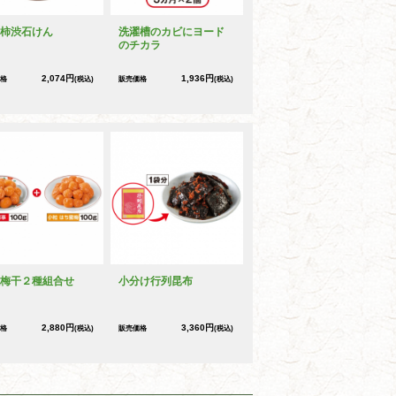
柿渋石けん
洗濯槽のカビにヨード
のチカラ
2,074円
1,936円
格
(税込)
販売価格
(税込)
梅干２種組合せ
小分け行列昆布
2,880円
3,360円
格
(税込)
販売価格
(税込)