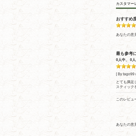
カスタマー
おすすめ
あなたの意
最も参考
0人中、 
[ By tago99
とても満足
スティック
このレビュ
あなたの意