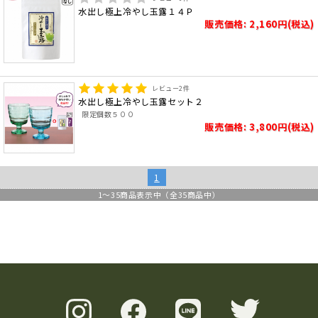
水出し極上冷やし玉露１４Ｐ
販売価格: 2,160円(税込)
レビュー
2
件
水出し極上冷やし玉露セット２
限定個数５００
販売価格: 3,800円(税込)
1
1
～
35
商品表示中（全
35
商品中）