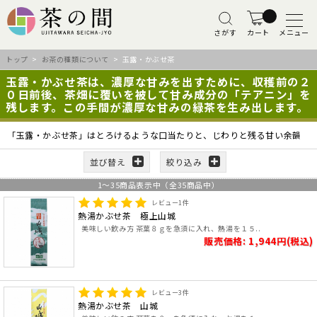
さがす
カート
メニュー
トップ
>
お茶の種類について
> 玉露・かぶせ茶
玉露・かぶせ茶は、濃厚な甘みを出すために、収穫前の２
０日前後、茶畑に覆いを被して甘み成分の「テアニン」を
残します。この手間が濃厚な甘みの緑茶を生み出します。
「玉露・かぶせ茶」はとろけるような口当たりと、じわりと残る甘い余韻
並び替え
絞り込み
1
～
35
商品表示中（全
35
商品中）
レビュー
1
件
熱湯かぶせ茶 極上山城
美味しい飲み方 茶葉８ｇを急須に入れ、熱湯を１５..
販売価格: 1,944円(税込)
レビュー
3
件
熱湯かぶせ茶 山城