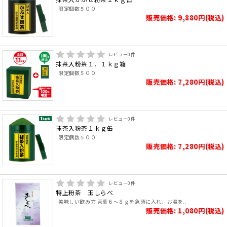
限定個数５００
販売価格: 9,880円(税込)
レビュー
0
件
抹茶入粉茶１．１ｋｇ箱
限定個数５００
販売価格: 7,280円(税込)
レビュー
0
件
抹茶入粉茶１ｋｇ缶
限定個数５００
販売価格: 7,280円(税込)
レビュー
0
件
特上粉茶 玉しらべ
美味しい飲み方 茶葉６～８ｇを急須に入れ、お湯を..
販売価格: 1,080円(税込)