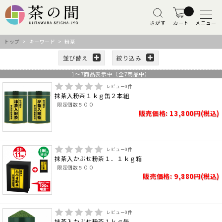
さがす
カート
メニュー
トップ
> キーワード > 粉茶
並び替え
絞り込み
1
～
7
商品表示中（全
7
商品中）
レビュー
0
件
抹茶入粉茶１ｋｇ缶２本組
限定個数５００
販売価格: 13,800円(税込)
レビュー
0
件
抹茶入かぶせ粉茶１．１ｋｇ箱
限定個数５００
販売価格: 9,880円(税込)
レビュー
0
件
抹茶入かぶせ粉茶１ｋｇ缶