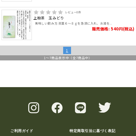
レビュー
0
件
上粉茶 玉みどり
美味しい飲み方 茶葉６～８ｇを急須に入れ、お湯を..
販売価格: 540円(税込)
1
1
～
7
商品表示中（全
7
商品中）
ご利用ガイド
特定商取引法に基づく表記