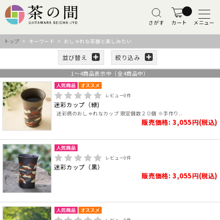
さがす
カート
メニュー
トップ
> キーワード > おしゃれな茶器と楽しみたい
並び替え
絞り込み
1
～
4
商品表示中（全
4
商品中）
レビュー
0
件
迷彩カップ（緑)
迷彩柄のおしゃれなカップ 限定個数２０個 ※手作り..
販売価格: 3,055円(税込)
レビュー
0
件
迷彩カップ（黒）
販売価格: 3,055円(税込)