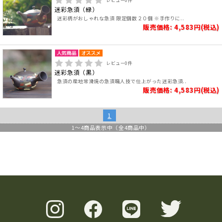
レビュー
0
件
迷彩急須（緑）
迷彩柄がおしゃれな急須 限定個数２０個 ※手作りに..
販売価格: 4,583円(税込)
レビュー
0
件
迷彩急須（黒）
急須の産地常滑焼の急須職人技で仕上がった迷彩急須..
販売価格: 4,583円(税込)
1
1
～
4
商品表示中（全
4
商品中）