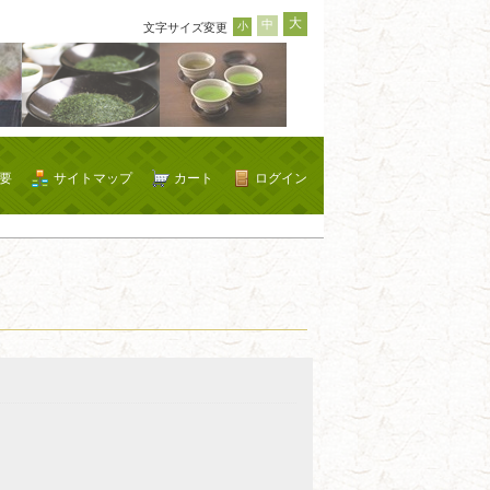
大
中
小
文字サイズ変更
要
サイトマップ
カート
ログイン