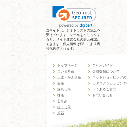
当サイトは、ジオトラストの認証を
受けています。シールをクリックす
ると、サイト運営会社の身元確認が
できます。個人情報はSSLにより暗
号化送信されます。
トップページ
ご利用ガイド
こいまろ茶
会員登録について
玉露・かぶせ茶
ネットショッピングの
煎茶
カタログショッピング
深蒸し茶
よくあるご質問
抹茶
お問い合わせ
玄米茶
ほうじ茶
茶器