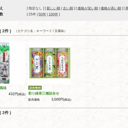
え
[ 指定なし ] [
新しい順
|
古い順
] [
価格が安い順
|
価格が高い順
] [
数
[ 
25件
 | 
50件
 | 
100件
 ]
 2件 )
（カテゴリ名：キーワード / 京風味）
風味
彩り緑茶三種詰合せ
432円
(税込)
3,000円
販売価格
(税込)
 2件 )