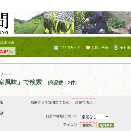
詳細検索
ご利用ガイド
お問い合せ
会社概
ださい。
ワード
京風味」で検索
(商品数：2件)
法
画像プラス説明文で表示
画像で表示
み
お茶の種類について
アイコン