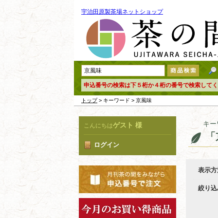
宇治田原製茶場ネットショップ
申込番号の検索は下５桁か４桁の番号で検索してく
トップ
> キーワード > 京風味
キー
ゲスト 様
こんにちは
「
ログイン
表示方
絞り込