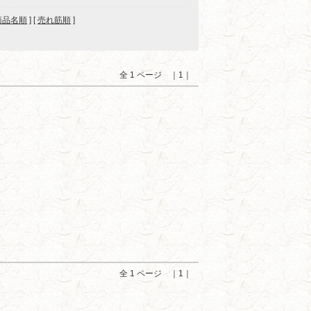
商品名順
] [
売れ筋順
]
全 1 ページ ｜1｜
全 1 ページ ｜1｜