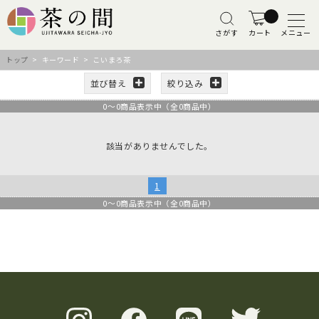
さがす
カート
メニュー
トップ
> キーワード > こいまろ茶
並び替え
絞り込み
0
～
0
商品表示中（全
0
商品中）
該当がありませんでした。
1
0
～
0
商品表示中（全
0
商品中）