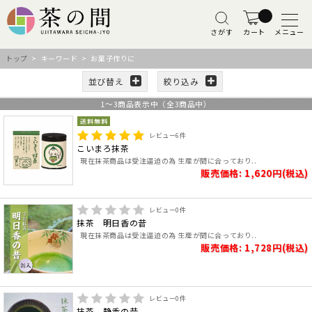
さがす
カート
メニュー
トップ
> キーワード > お菓子作りに
並び替え
絞り込み
1
～
3
商品表示中（全
3
商品中）
レビュー
6
件
こいまろ抹茶
現在抹茶商品は受注逼迫の為 生産が間に合っており..
販売価格: 1,620円(税込)
レビュー
0
件
抹茶 明日香の昔
現在抹茶商品は受注逼迫の為 生産が間に合っており..
販売価格: 1,728円(税込)
レビュー
0
件
抹茶 静香の昔