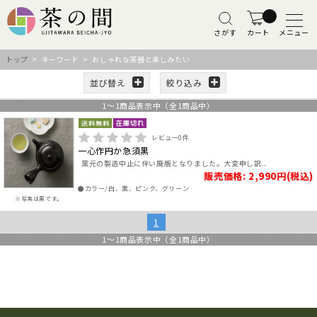
さがす
カート
メニュー
トップ
> キーワード > おしゃれな茶器と楽しみたい
並び替え
絞り込み
1
～
1
商品表示中（全
1
商品中）
レビュー
0
件
一心作円か急須黒
窯元の製造中止に伴い廃版となりました。大変申し訳..
販売価格: 2,990円(税込)
●カラー/白、黒、ピンク、グリーン
※写真は黒です。
1
1
～
1
商品表示中（全
1
商品中）