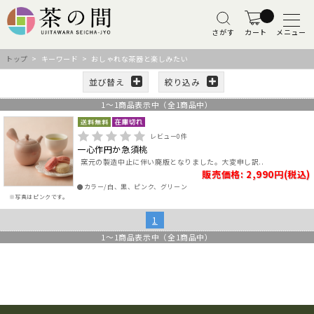
さがす
カート
メニュー
トップ
> キーワード > おしゃれな茶器と楽しみたい
並び替え
絞り込み
1
～
1
商品表示中（全
1
商品中）
レビュー
0
件
一心作円か急須桃
窯元の製造中止に伴い廃版となりました。大変申し訳..
販売価格: 2,990円(税込)
●カラー/白、黒、ピンク、グリーン
※写真はピンクです。
1
1
～
1
商品表示中（全
1
商品中）