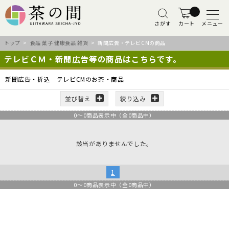
さがす
カート
メニュー
トップ
>
食品 菓子 健康食品 雑貨
> 新聞広告・テレビCMの商品
テレビＣＭ・新聞広告等の商品はこちらです。
新聞広告・折込 テレビCMのお茶・商品
並び替え
絞り込み
0
～
0
商品表示中（全
0
商品中）
該当がありませんでした。
1
0
～
0
商品表示中（全
0
商品中）