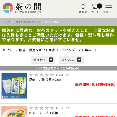
さがす
カート
メニュー
トップ
>
お茶の種類について
> ギフト商品
贈答用に最適な。お茶のセットを揃えました。上質なお茶
は先様もきっとご満足いただけます。包装・熨斗等も無料
で承ります。お気軽にご用命下さいませ。
ギフト、ご贈答に最適なギフト商品（ラッピング・のし無料！）
並び替え
絞り込み
1
～
30
商品表示中（全
30
商品中）
レビュー
0
件
深蒸しご挨拶茶５箱組
販売価格: 6,980円(税込)
レビュー
0
件
たまごスープ３箱組