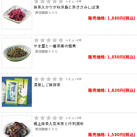
レビュー
0
件
抹茶入かりがね浮島と京きざみしば漬
限定個数５００
販売価格: 1,880円(税込)
レビュー
0
件
やま里と一番茶葉の佃煮
限定個数５００
販売価格: 1,850円(税込)
レビュー
0
件
深蒸しご挨拶茶
販売価格: 1,620円(税込)
レビュー
0
件
極上抹茶入玄米茶と行列昆布
限定個数５００
販売価格: 1,580円(税込)