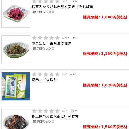
レビュー
0
件
抹茶入かりがね浮島と京きざみしば漬
限定個数５００
販売価格: 1,880円(税込)
レビュー
0
件
やま里と一番茶葉の佃煮
限定個数５００
販売価格: 1,850円(税込)
レビュー
0
件
深蒸しご挨拶茶
販売価格: 1,620円(税込)
レビュー
0
件
極上抹茶入玄米茶と行列昆布
限定個数５００
販売価格: 1,580円(税込)