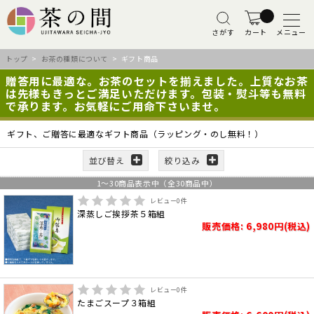
さがす
カート
メニュー
トップ
>
お茶の種類について
> ギフト商品
贈答用に最適な。お茶のセットを揃えました。上質なお茶
は先様もきっとご満足いただけます。包装・熨斗等も無料
で承ります。お気軽にご用命下さいませ。
ギフト、ご贈答に最適なギフト商品（ラッピング・のし無料！）
並び替え
絞り込み
1
～
30
商品表示中（全
30
商品中）
レビュー
0
件
深蒸しご挨拶茶５箱組
販売価格: 6,980円(税込)
レビュー
0
件
たまごスープ３箱組