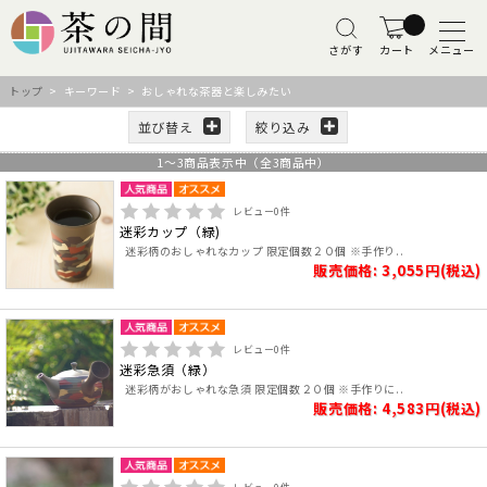
さがす
カート
メニュー
トップ
> キーワード > おしゃれな茶器と楽しみたい
並び替え
絞り込み
1
～
3
商品表示中（全
3
商品中）
レビュー
0
件
迷彩カップ（緑)
迷彩柄のおしゃれなカップ 限定個数２０個 ※手作り..
販売価格: 3,055円(税込)
レビュー
0
件
迷彩急須（緑）
迷彩柄がおしゃれな急須 限定個数２０個 ※手作りに..
販売価格: 4,583円(税込)