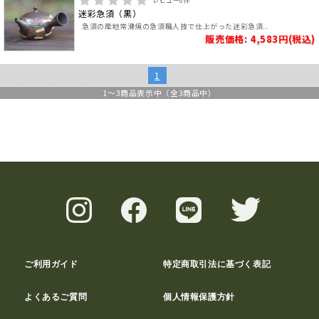
レビュー
0
件
迷彩急須（黒）
急須の産地常滑焼の急須職人技で仕上がった迷彩急須..
販売価格: 4,583円(税込)
1
1
～
3
商品表示中（全
3
商品中）
ご利用ガイド
特定商取引法に基づく表記
よくあるご質問
個人情報保護方針