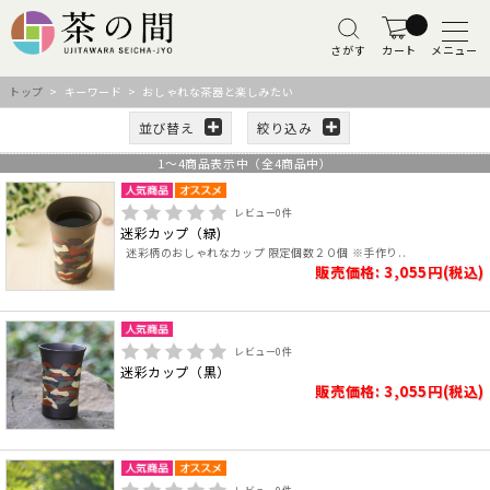
さがす
カート
メニュー
トップ
> キーワード > おしゃれな茶器と楽しみたい
並び替え
絞り込み
1
～
4
商品表示中（全
4
商品中）
レビュー
0
件
迷彩カップ（緑)
迷彩柄のおしゃれなカップ 限定個数２０個 ※手作り..
販売価格: 3,055円(税込)
レビュー
0
件
迷彩カップ（黒）
販売価格: 3,055円(税込)