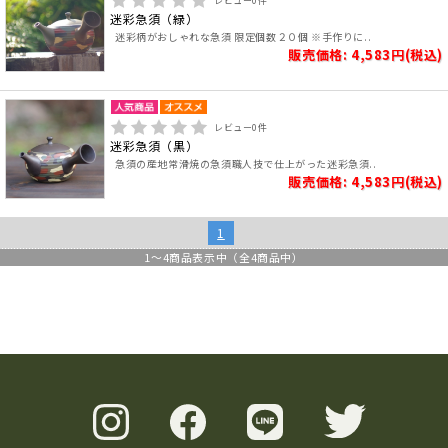
レビュー
0
件
迷彩急須（緑）
迷彩柄がおしゃれな急須 限定個数２０個 ※手作りに..
販売価格: 4,583円(税込)
レビュー
0
件
迷彩急須（黒）
急須の産地常滑焼の急須職人技で仕上がった迷彩急須..
販売価格: 4,583円(税込)
1
1
～
4
商品表示中（全
4
商品中）