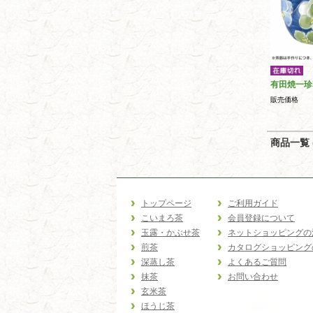
有田焼一珍
販売価格
商品一覧 (
トップページ
ご利用ガイド
こいまろ茶
会員登録について
玉露・かぶせ茶
ネットショッピングの
煎茶
カタログショッピング
深蒸し茶
よくあるご質問
抹茶
お問い合わせ
玄米茶
ほうじ茶