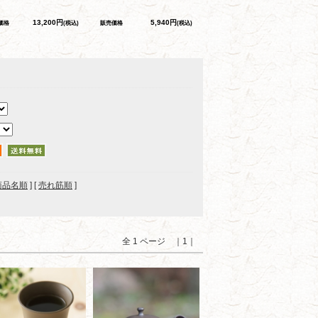
13,200円
5,940円
価格
(税込)
販売価格
(税込)
商品名順
] [
売れ筋順
]
全 1 ページ ｜1｜