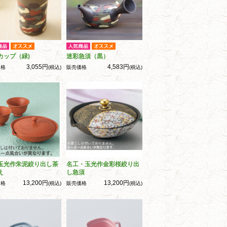
カップ（緑)
迷彩急須（黒）
3,055円
4,583円
価格
(税込)
販売価格
(税込)
玉光作朱泥絞り出し茶
名工・玉光作金彩桜絞り出
え
し急須
13,200円
13,200円
価格
(税込)
販売価格
(税込)