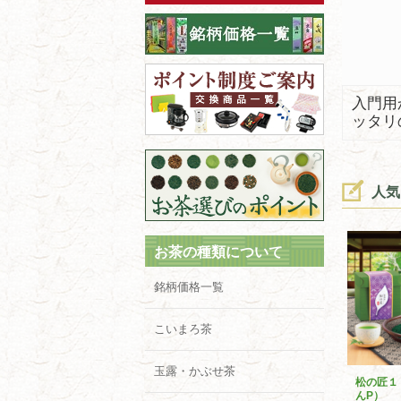
入門用
ッタリ
人気
お茶の種類について
銘柄価格一覧
こいまろ茶
玉露・かぶせ茶
松の匠１
んP）