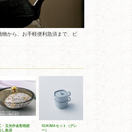
地物から、お手軽便利急須まで、ピ
工・玉光作金彩桜絞
SUKIMAセット（グレ
出し急須
ー）