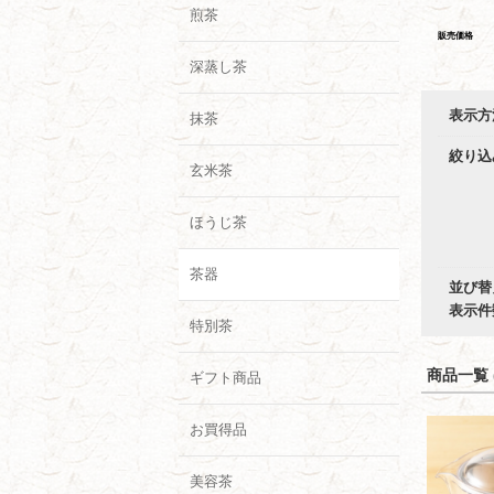
煎茶
販売価格
深蒸し茶
表示方
抹茶
絞り込
玄米茶
ほうじ茶
茶器
並び替
表示件
特別茶
商品一覧 (
ギフト商品
お買得品
美容茶