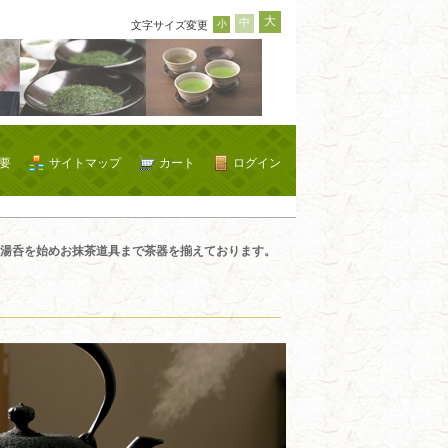
大
中
小
文字サイズ変更
要
サイトマップ
カート
ログイン
湯呑を始めお抹茶道具まで茶器を揃えております。