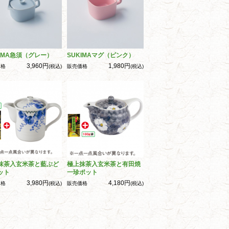
KIMA急須（グレー）
SUKIMAマグ（ピンク）
3,960円
1,980円
価格
(税込)
販売価格
(税込)
抹茶入玄米茶と藍ぶど
極上抹茶入玄米茶と有田焼
ット
一珍ポット
3,980円
4,180円
価格
(税込)
販売価格
(税込)