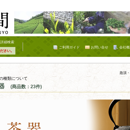
詳細検索
ご利用ガイド
お問い合せ
会社概
ださい。
急須・
の種類について
器
(商品数：23件)