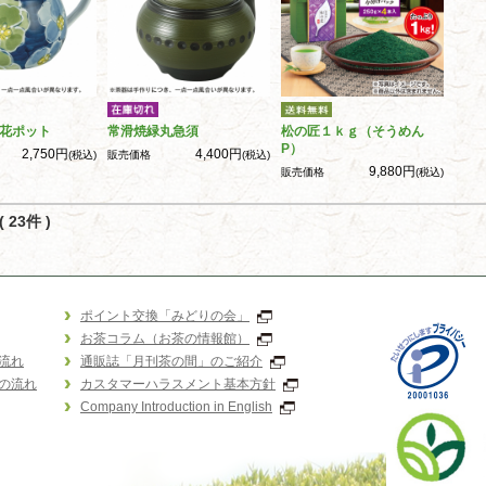
花ポット
常滑焼緑丸急須
松の匠１ｋｇ（そうめん
P）
2,750円
4,400円
(税込)
販売価格
(税込)
9,880円
販売価格
(税込)
 23件 )
ポイント交換「みどりの会」
お茶コラム（お茶の情報館）
流れ
通販誌「月刊茶の間」のご紹介
の流れ
カスタマーハラスメント基本方針
Company Introduction in English