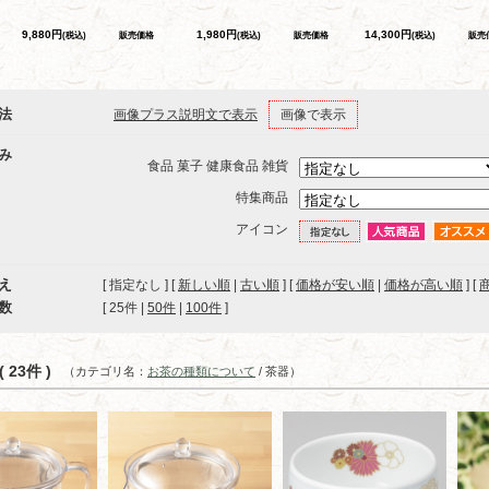
9,880円
1,980円
14,300円
(税込)
販売価格
(税込)
販売価格
(税込)
販売
法
画像プラス説明文で表示
画像で表示
み
食品 菓子 健康食品 雑貨
特集商品
アイコン
え
[ 指定なし ] [
新しい順
|
古い順
] [
価格が安い順
|
価格が高い順
] [
数
[ 
25件
 | 
50件
 | 
100件
 ]
 23件 )
（カテゴリ名：
お茶の種類について
/ 茶器）