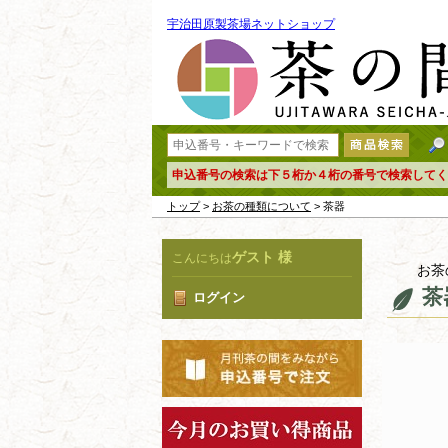
宇治田原製茶場ネットショップ
申込番号の検索は下５桁か４桁の番号で検索してく
トップ
>
お茶の種類について
> 茶器
ゲスト 様
こんにちは
お茶
茶
ログイン