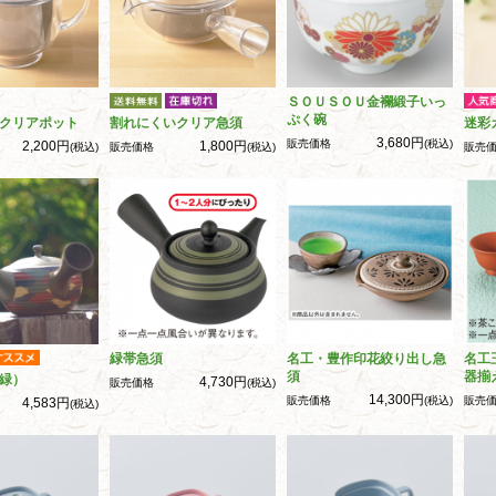
ＳＯＵＳＯＵ金襴緞子いっ
ぷく碗
クリアポット
割れにくいクリア急須
迷彩
3,680円
販売価格
(税込)
2,200円
1,800円
(税込)
販売価格
(税込)
販売
緑帯急須
名工・豊作印花絞り出し急
名工
須
器揃
緑）
4,730円
販売価格
(税込)
14,300円
販売価格
(税込)
販売
4,583円
(税込)