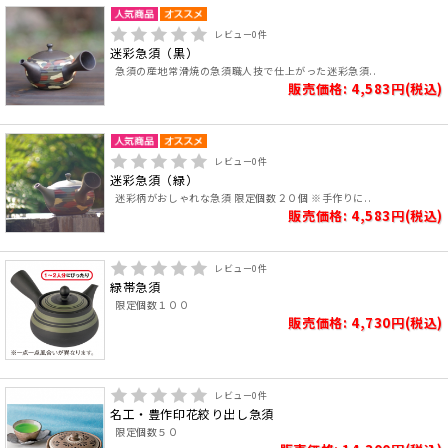
レビュー
0
件
迷彩急須（黒）
急須の産地常滑焼の急須職人技で仕上がった迷彩急須..
販売価格: 4,583円(税込)
レビュー
0
件
迷彩急須（緑）
迷彩柄がおしゃれな急須 限定個数２０個 ※手作りに..
販売価格: 4,583円(税込)
レビュー
0
件
緑帯急須
限定個数１００
販売価格: 4,730円(税込)
レビュー
0
件
名工・豊作印花絞り出し急須
限定個数５０