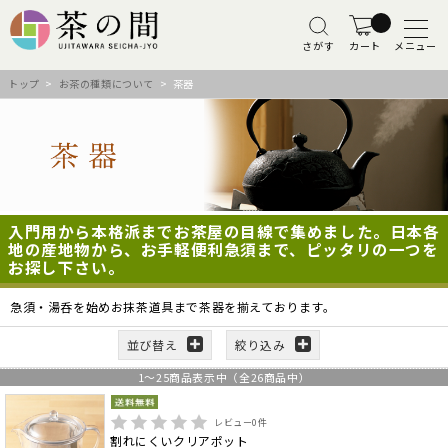
さがす
カート
メニュー
トップ
>
お茶の種類について
> 茶器
入門用から本格派までお茶屋の目線で集めました。日本各
地の産地物から、お手軽便利急須まで、ピッタリの一つを
お探し下さい。
急須・湯呑を始めお抹茶道具まで茶器を揃えております。
並び替え
絞り込み
1
～
25
商品表示中（全
26
商品中）
レビュー
0
件
割れにくいクリアポット