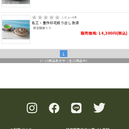
レビュー
0
件
名工・豊作印花絞り出し急須
限定個数５０
販売価格: 14,300円(税込)
1
1
～
23
商品表示中（全
23
商品中）