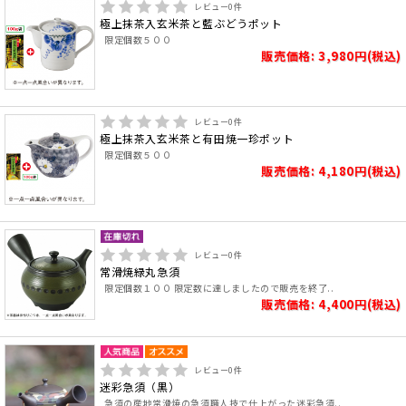
レビュー
0
件
極上抹茶入玄米茶と藍ぶどうポット
限定個数５００
販売価格: 3,980円(税込)
レビュー
0
件
極上抹茶入玄米茶と有田焼一珍ポット
限定個数５００
販売価格: 4,180円(税込)
レビュー
0
件
常滑焼緑丸急須
限定個数１００ 限定数に達しましたので販売を終了..
販売価格: 4,400円(税込)
レビュー
0
件
迷彩急須（黒）
急須の産地常滑焼の急須職人技で仕上がった迷彩急須..