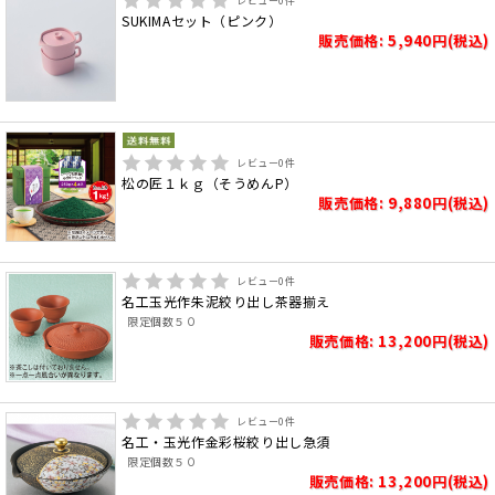
レビュー
0
件
SUKIMAセット（ピンク）
販売価格: 5,940円(税込)
レビュー
0
件
松の匠１ｋｇ（そうめんP）
販売価格: 9,880円(税込)
レビュー
0
件
名工玉光作朱泥絞り出し茶器揃え
限定個数５０
販売価格: 13,200円(税込)
レビュー
0
件
名工・玉光作金彩桜絞り出し急須
限定個数５０
販売価格: 13,200円(税込)