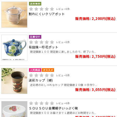
レビュー
0
件
割れにくいクリアポット
販売価格: 2,200円(税込)
レビュー
0
件
有田焼一珍花ポット
限定個数１００ 限定数に達しましたので、終了いた..
販売価格: 2,750円(税込)
レビュー
0
件
迷彩カップ（緑)
迷彩柄のおしゃれなカップ 限定個数２０個 ※手作り..
販売価格: 3,055円(税込)
レビュー
0
件
ＳＯＵＳＯＵ金襴緞子いっぷく碗
限定個数５００ お届けまで１週間ほどお時間をいた..