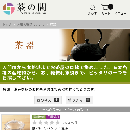
さがす
カート
メニュー
トップ
>
お茶の種類について
> 茶器
入門用から本格派までお茶屋の目線で集めました。日本各
地の産地物から、お手軽便利急須まで、ピッタリの一つを
お探し下さい。
急須・湯呑を始めお抹茶道具まで茶器を揃えております。
並び替え
絞り込み
1
～
23
商品表示中（全
23
商品中）
レビュー
0
件
割れにくいクリア急須