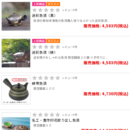
レビュー
0
件
迷彩急須（黒）
急須の産地常滑焼の急須職人技で仕上がった迷彩急須..
販売価格: 4,583円(税込)
レビュー
0
件
迷彩急須（緑）
迷彩柄がおしゃれな急須 限定個数２０個 ※手作りに..
販売価格: 4,583円(税込)
レビュー
0
件
緑帯急須
限定個数１００
販売価格: 4,730円(税込)
レビュー
0
件
名工・豊作印花絞り出し急須
限定個数５０