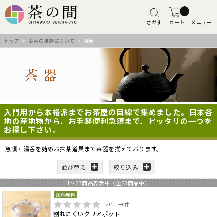
さがす
カート
メニュー
トップ
>
お茶の種類について
> 茶器
入門用から本格派までお茶屋の目線で集めました。日本各
地の産地物から、お手軽便利急須まで、ピッタリの一つを
お探し下さい。
急須・湯呑を始めお抹茶道具まで茶器を揃えております。
並び替え
絞り込み
1
～
23
商品表示中（全
23
商品中）
レビュー
0
件
割れにくいクリアポット