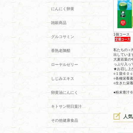
にんにく卵黄
雑穀商品
1個コース
グルコサミン
私たちの＜
香熟老陳醋
出していま
大麦若葉の
っぷり入っ
ローヤルゼリー
★お召し上
○１袋６０
しじみエキス
○各種栄養
○生きた栄
卵黄油にんにく
●粉末青汁６
キトサン明日葉汁
人気
その他健康食品