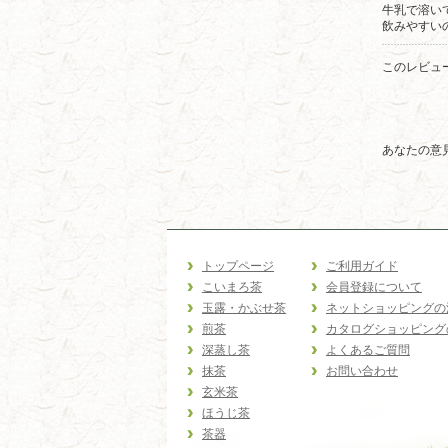
牛乳で溶い
飲みやすいの
このレビュ
あなたの意
トップページ
ご利用ガイド
こいまろ茶
会員登録について
玉露・かぶせ茶
ネットショッピングの
煎茶
カタログショッピング
深蒸し茶
よくあるご質問
抹茶
お問い合わせ
玄米茶
ほうじ茶
茶器