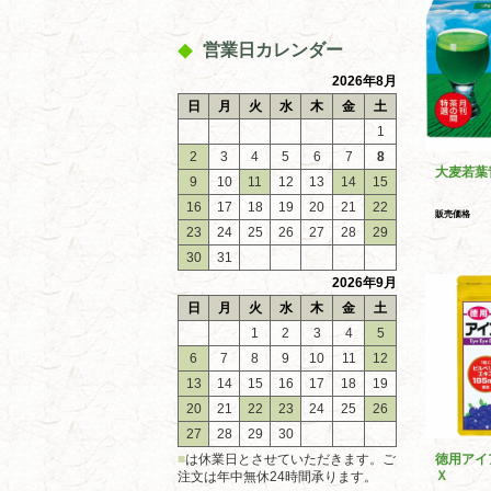
営業日カレンダー
2026年8月
日
月
火
水
木
金
土
1
2
3
4
5
6
7
8
大麦若葉
9
10
11
12
13
14
15
16
17
18
19
20
21
22
販売価格
23
24
25
26
27
28
29
30
31
2026年9月
日
月
火
水
木
金
土
1
2
3
4
5
6
7
8
9
10
11
12
13
14
15
16
17
18
19
20
21
22
23
24
25
26
27
28
29
30
■
は休業日とさせていただきます。ご
徳用アイ
Ｘ
注文は年中無休24時間承ります。