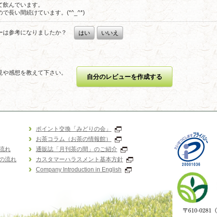
て飲んでいます。
で長い間続けています。(*^_^*)
ーは参考になりましたか？
はい
いいえ
見や感想を教えて下さい。
自分のレビューを作成する
ポイント交換「みどりの会」
お茶コラム（お茶の情報館）
流れ
通販誌「月刊茶の間」のご紹介
の流れ
カスタマーハラスメント基本方針
Company Introduction in English