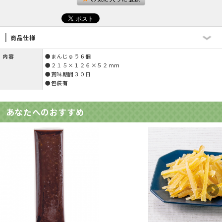
商品仕様
内容
●まんじゅう６個
●２１５×１２６×５２ｍｍ
●賞味期間３０日
●包装有
あなたへのおすすめ