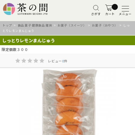
さがす
カート
メニュー
トップ
>
食品 菓子 健康食品 雑貨
>
お菓子（スイーツ）
>
お菓子（おやつ）
> しっ
とりレモンまんじゅう
しっとりレモンまんじゅう
限定個数３００
レビュー
0
件