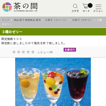
さがす
カート
メニュー
トップ
>
食品 菓子 健康食品 雑貨
>
お菓子（スイーツ）
>
お菓子（おやつ）
> ３種
のゼリー
３種のゼリー
限定個数５００
限定数に達しましたので販売を終了致しました。
レビュー
0
件