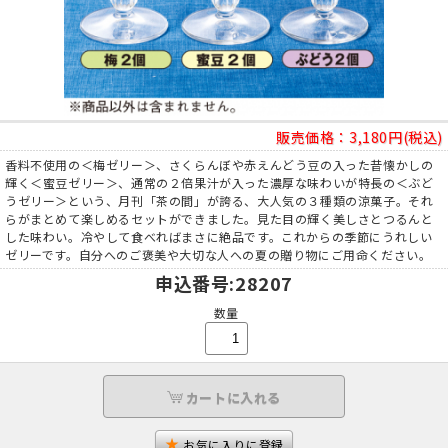
販売価格：
3,180円(税込)
香料不使用の＜梅ゼリー＞、さくらんぼや赤えんどう豆の入った昔懐かしの
輝く＜蜜豆ゼリー＞、通常の２倍果汁が入った濃厚な味わいが特長の＜ぶど
うゼリー＞という、月刊「茶の間」が誇る、大人気の３種類の涼菓子。それ
らがまとめて楽しめるセットができました。見た目の輝く美しさとつるんと
した味わい。冷やして食べればまさに絶品です。これからの季節にうれしい
ゼリーです。自分へのご褒美や大切な人への夏の贈り物にご用命ください。
申込番号
:28207
数量
カートに入れる
お気に入りに登録