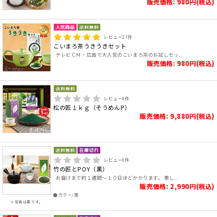
販売価格: 980円(税込)
レビュー
27
件
こいまろ茶うきうきセット
テレビＣＭ・広告で大人気のこいまろ茶のお試しセッ..
販売価格: 980円(税込)
レビュー
0
件
松の匠１ｋｇ（そうめんP）
販売価格: 9,880円(税込)
レビュー
0
件
竹の匠とPOY（黒）
お届けまで約１週間～１０日ほどかかります。 悪し..
販売価格: 2,990円(税込)
●カラー/黒
※写真は黒です。