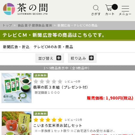
さがす
カート
メニュー
トップ
>
食品 菓子 健康食品 雑貨
> 新聞広告・テレビCMの商品
テレビＣＭ・新聞広告等の商品はこちらです。
新聞広告・折込 テレビCMのお茶・商品
並び替え
絞り込み
1
～
9
商品表示中（全
9
商品中）
レビュー
0
件
翡翠の匠３本組（プレゼント付）
限定個数１０００
販売価格: 1,980円(税込)
レビュー
21
件
こいまろ玄米茶お試しセット
※一家族様１セット限り ※ご自宅送りのみ受付 お届け..