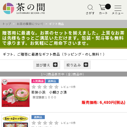
さがす
カート
メニュー
トップ
>
お茶の種類について
> ギフト商品
贈答用に最適な。お茶のセットを揃えました。上質なお茶
は先様もきっとご満足いただけます。包装・熨斗等も無料
で承ります。お気軽にご用命下さいませ。
ギフト、ご贈答に最適なギフト商品（ラッピング・のし無料！）
並び替え
絞り込み
1
～
2
商品表示中（全
2
商品中）
レビュー
0
件
若狭小浜 小鯛ささ漬
限定個数１０００
販売価格: 6,480円(税込)
レビュー
0
件