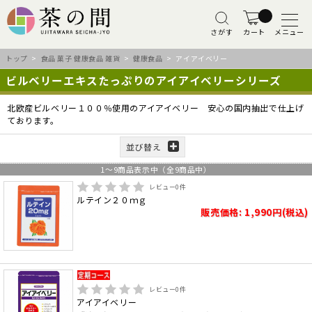
さがす
カート
メニュー
トップ
>
食品 菓子 健康食品 雑貨
>
健康食品
> アイアイベリー
ビルベリーエキスたっぷりのアイアイベリーシリーズ
北欧産ビルベリー１００％使用のアイアイベリー 安心の国内抽出で仕上げ
ております。
並び替え
1
～
9
商品表示中（全
9
商品中）
レビュー
0
件
ルテイン２０ｍｇ
販売価格: 1,990円(税込)
レビュー
0
件
アイアイベリー