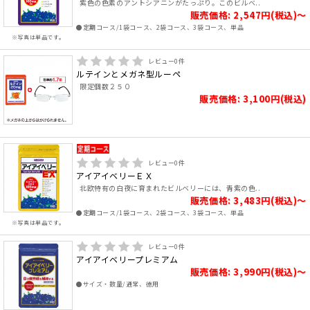
紫色の色素のアントシアニンがたっぷり。このビルベ..
販売価格: 2,547円(税込)～
●定期コース/1袋コース、2袋コース、3袋コース、単品
※写真は単品です。
レビュー
0
件
ルテインとメガネ型ルーペ
限定個数２５０
販売価格: 3,100円(税込)
レビュー
0
件
アイアイベリーＥＸ
北欧特有の白夜に育まれたビルベリーには、青紫の色..
販売価格: 3,483円(税込)～
●定期コース/1袋コース、2袋コース、3袋コース、単品
※写真は単品です。
レビュー
0
件
アイアイベリープレミアム
販売価格: 3,990円(税込)～
●サイズ・数量/通常、徳用