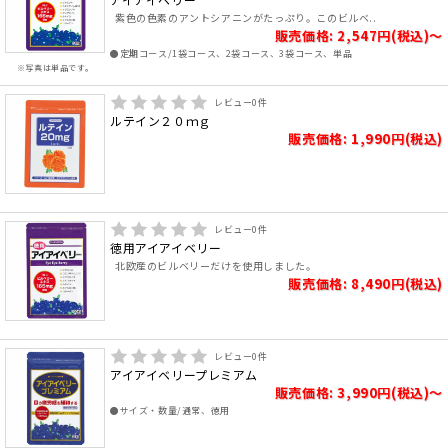
紫色の色素のアントシアニンがたっぷり。このビルベ..
販売価格: 2,547円(税込)～
●定期コース/1袋コース、2袋コース、3袋コース、単品
※写真は単品です。
レビュー
0
件
ルテイン２０ｍｇ
販売価格: 1,990円(税込)
レビュー
0
件
徳用アイアイベリー
北欧産のビルベリーだけを使用しました。
販売価格: 8,490円(税込)
レビュー
0
件
アイアイベリープレミアム
販売価格: 3,990円(税込)～
●サイズ・数量/通常、徳用