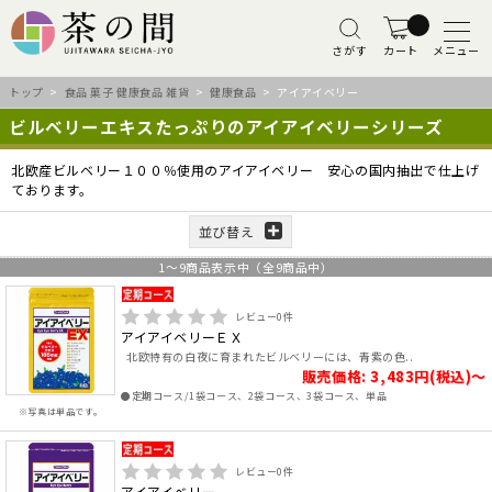
さがす
カート
メニュー
トップ
>
食品 菓子 健康食品 雑貨
>
健康食品
> アイアイベリー
ビルベリーエキスたっぷりのアイアイベリーシリーズ
北欧産ビルベリー１００％使用のアイアイベリー 安心の国内抽出で仕上げ
ております。
並び替え
1
～
9
商品表示中（全
9
商品中）
レビュー
0
件
アイアイベリーＥＸ
北欧特有の白夜に育まれたビルベリーには、青紫の色..
販売価格: 3,483円(税込)～
●定期コース/1袋コース、2袋コース、3袋コース、単品
※写真は単品です。
レビュー
0
件
アイアイベリー