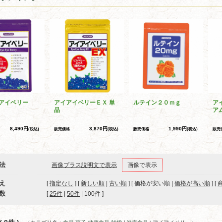
アイベリー
アイアイベリーＥＸ 単
ルテイン２０ｍｇ
ア
品
ア
8,490円
3,870円
1,990円
(税込)
販売価格
(税込)
販売価格
(税込)
販売
法
画像プラス説明文で表示
画像で表示
え
[
指定なし
] [
新しい順
|
古い順
] [ 価格が安い順 |
価格が高い順
] [
数
[ 
25件
 | 
50件
 | 
100件
 ]