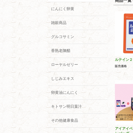
商品一覧 (
にんにく卵黄
雑穀商品
グルコサミン
香熟老陳醋
ルテイン２
ローヤルゼリー
販売価格
しじみエキス
卵黄油にんにく
キトサン明日葉汁
その他健康食品
アイアイベ