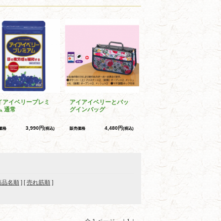
イアイベリープレミ
アイアイベリーとバッ
ム 通常
グインバッグ
3,990円
4,480円
価格
(税込)
販売価格
(税込)
商品名順
] [
売れ筋順
]