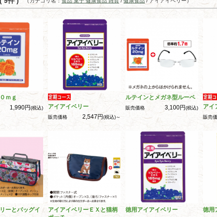
 9件 )
（カテゴリ名：
食品 菓子 健康食品 雑貨
/
健康食品
/ アイアイベリー）
０ｍｇ
ルテインとメガネ型ルーペ
アイアイベリー
アイ
1,990円
3,100円
(税込)
販売価格
(税込)
2,547円
販売価格
(税込)～
販売
リーとバッグイ
アイアイベリーＥＸと猫柄
徳用アイアイベリー
徳用