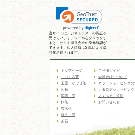
当サイトは、ジオトラストの認証を
受けています。シールをクリックす
ると、サイト運営会社の身元確認が
できます。個人情報はSSLにより暗
号化送信されます。
トップページ
ご利用ガイド
こいまろ茶
会員登録について
玉露・かぶせ茶
ネットショッピングの
煎茶
カタログショッピング
深蒸し茶
よくあるご質問
抹茶
お問い合わせ
玄米茶
ほうじ茶
茶器