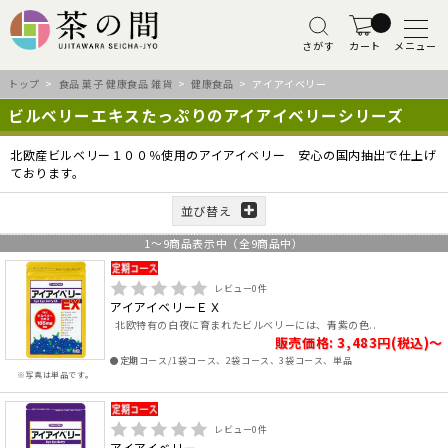
さがす
カート
メニュー
トップ
>
食品 菓子 健康食品 雑貨
>
健康食品
> アイアイベリー
ビルベリーエキスたっぷりのアイアイベリーシリーズ
北欧産ビルベリー１００％使用のアイアイベリー 安心の国内抽出で仕上げ
ております。
並び替え
1
～
9
商品表示中（全
9
商品中）
レビュー
0
件
アイアイベリーＥＸ
北欧特有の白夜に育まれたビルベリーには、青紫の色..
販売価格: 3,483円(税込)～
●定期コース/1袋コース、2袋コース、3袋コース、単品
※写真は単品です。
レビュー
0
件
アイアイベリー