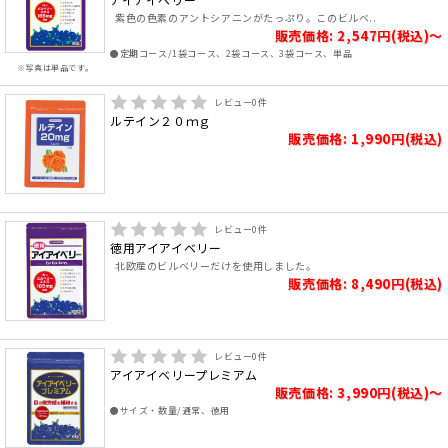
紫色の色素のアントシアニンがたっぷり。このビルベ..
販売価格: 2,547円(税込)～
●定期コース/1袋コース、2袋コース、3袋コース、単品
※写真は単品です。
レビュー
0
件
ルテイン２０ｍｇ
販売価格: 1,990円(税込)
レビュー
0
件
徳用アイアイベリー
北欧産のビルベリーだけを使用しました。
販売価格: 8,490円(税込)
レビュー
0
件
アイアイベリープレミアム
販売価格: 3,990円(税込)～
●サイズ・数量/通常、徳用