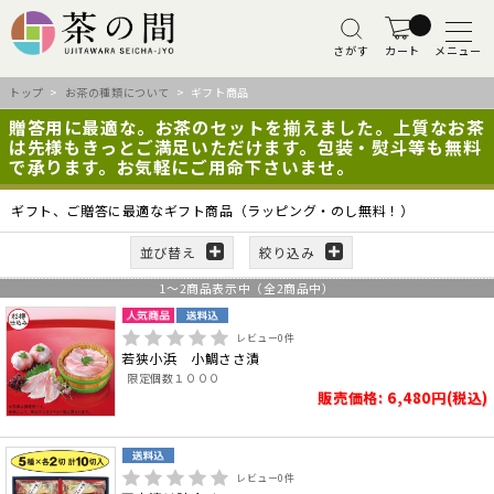
さがす
カート
メニュー
トップ
>
お茶の種類について
> ギフト商品
贈答用に最適な。お茶のセットを揃えました。上質なお茶
は先様もきっとご満足いただけます。包装・熨斗等も無料
で承ります。お気軽にご用命下さいませ。
ギフト、ご贈答に最適なギフト商品（ラッピング・のし無料！）
並び替え
絞り込み
1
～
2
商品表示中（全
2
商品中）
レビュー
0
件
若狭小浜 小鯛ささ漬
限定個数１０００
販売価格: 6,480円(税込)
レビュー
0
件