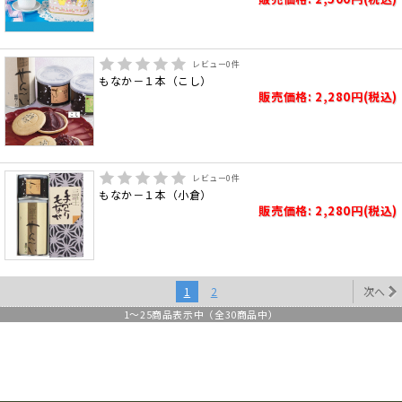
レビュー
0
件
もなか－１本（こし）
販売価格: 2,280円(税込)
レビュー
0
件
もなか－１本（小倉）
販売価格: 2,280円(税込)
1
2
次へ
1
～
25
商品表示中（全
30
商品中）