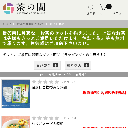
さがす
カート
メニュー
トップ
>
お茶の種類について
> ギフト商品
贈答用に最適な。お茶のセットを揃えました。上質なお茶
は先様もきっとご満足いただけます。包装・熨斗等も無料
で承ります。お気軽にご用命下さいませ。
ギフト、ご贈答に最適なギフト商品（ラッピング・のし無料！）
並び替え
絞り込み
1
～
25
商品表示中（全
30
商品中）
レビュー
0
件
深蒸しご挨拶茶５箱組
販売価格: 6,980円(税込)
レビュー
0
件
たまごスープ３箱組