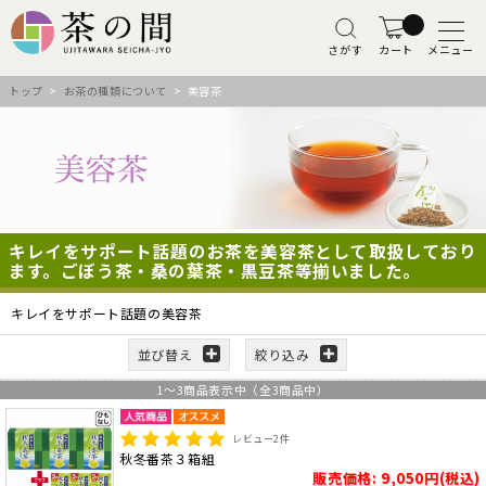
さがす
カート
メニュー
トップ
>
お茶の種類について
> 美容茶
キレイをサポート話題のお茶を美容茶として取扱しており
ます。ごぼう茶・桑の葉茶・黒豆茶等揃いました。
キレイをサポート話題の美容茶
並び替え
絞り込み
1
～
3
商品表示中（全
3
商品中）
レビュー
2
件
秋冬番茶３箱組
販売価格: 9,050円(税込)