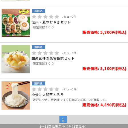
レビュー
0
件
信州・夏のおやきセット
限定個数５００
販売価格: 5,800円(税込)
レビュー
0
件
国産五種の果実缶詰セット
限定個数３００
販売価格: 5,100円(税込)
レビュー
0
件
小分け大和芋とろろ
好評につき、発送まで１０日ほどお日にちを頂戴して..
販売価格: 4,890円(税込)
1
1
～
11
商品表示中（全
11
商品中）