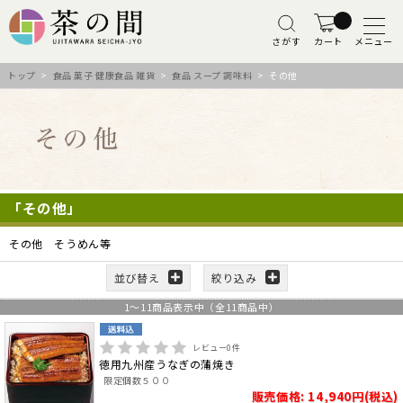
さがす
カート
メニュー
トップ
>
食品 菓子 健康食品 雑貨
>
食品 スープ 調味料
> その他
「その他」
その他 そうめん等
並び替え
絞り込み
1
～
11
商品表示中（全
11
商品中）
レビュー
0
件
徳用九州産うなぎの蒲焼き
限定個数５００
販売価格: 14,940円(税込)