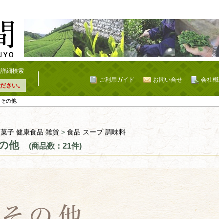
詳細検索
ご利用ガイド
お問い合せ
会社概
ださい。
 その他
 菓子 健康食品 雑貨
>
食品 スープ 調味料
の他
(商品数：21件)