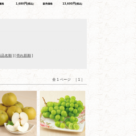
1,680円
13,600円
価格
(税込)
販売価格
(税込)
商品名順
] [
売れ筋順
]
全 1 ページ ｜1｜