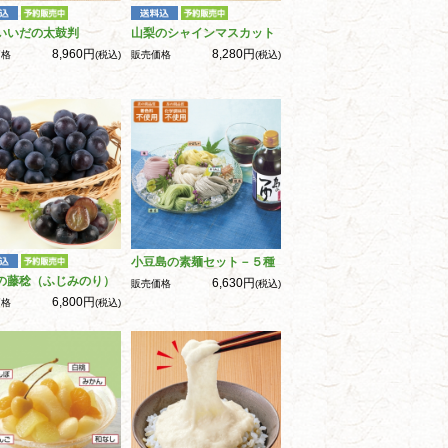
いいだの太鼓判
山梨のシャインマスカット
8,960円
8,280円
価格
(税込)
販売価格
(税込)
小豆島の素麺セット－５種
の藤稔（ふじみのり）
6,630円
販売価格
(税込)
6,800円
価格
(税込)