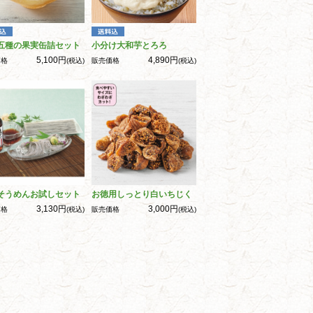
五種の果実缶詰セット
小分け大和芋とろろ
5,100円
4,890円
価格
(税込)
販売価格
(税込)
そうめんお試しセット
お徳用しっとり白いちじく
3,130円
3,000円
価格
(税込)
販売価格
(税込)