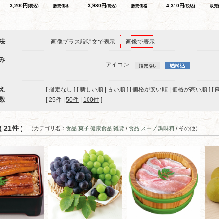
3,200円
3,980円
4,310円
(税込)
販売価格
(税込)
販売価格
(税込)
販売
法
画像プラス説明文で表示
画像で表示
み
アイコン
え
[
指定なし
] [
新しい順
|
古い順
] [
価格が安い順
| 価格が高い順 ] [
数
[ 
25件
 | 
50件
 | 
100件
 ]
 21件 )
（カテゴリ名：
食品 菓子 健康食品 雑貨
/
食品 スープ 調味料
/ その他）