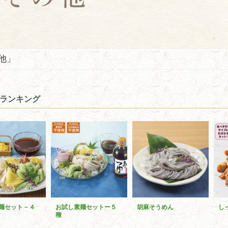
他」
ランキング
麺セット－４
お試し素麺セットー５
胡麻そうめん
し
種