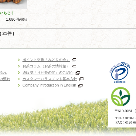
いちじく
1,680円
(税込)
 21件 )
ポイント交換「みどりの会」
お茶コラム（お茶の情報館）
流れ
通販誌「月刊茶の間」のご紹介
の流れ
カスタマーハラスメント基本方針
Company Introduction in English