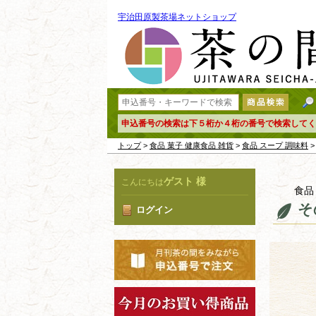
宇治田原製茶場ネットショップ
申込番号の検索は下５桁か４桁の番号で検索してく
トップ
>
食品 菓子 健康食品 雑貨
>
食品 スープ 調味料
>
ゲスト 様
こんにちは
食品
そ
ログイン