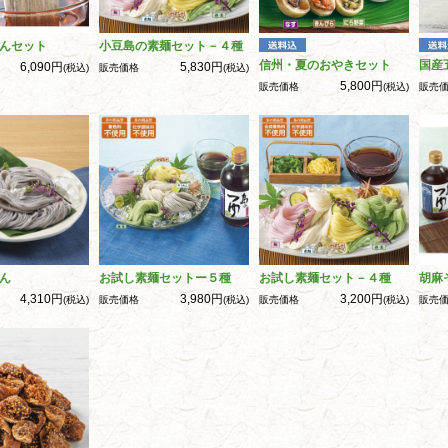
んセット
小豆島の素麺セット－４種
信州・夏のおやきセット
国産
6,090円
5,830円
(税込)
販売価格
(税込)
5,800円
販売価格
(税込)
販売
ん
お試し素麺セットー５種
お試し素麺セット－４種
胡麻
4,310円
3,980円
3,200円
(税込)
販売価格
(税込)
販売価格
(税込)
販売