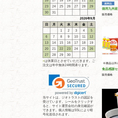
16
17
18
19
20
21
22
23
24
25
26
27
28
29
徳用九州産
30
31
販売価格
2026年9月
日
月
火
水
木
金
土
1
2
3
4
5
6
7
8
9
10
11
12
13
14
15
16
17
18
19
20
21
22
23
24
25
26
27
28
29
30
■
は休業日とさせていただきます。ご
注文は年中無休24時間承ります。
食品感謝セ
販売価格
当サイトは、ジオトラストの認証を
受けています。シールをクリックす
ると、サイト運営会社の身元確認が
できます。個人情報はSSLにより暗
号化送信されます。