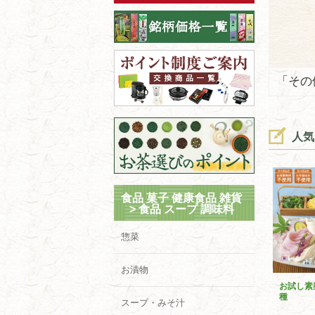
「その
人気
食品 菓子 健康食品 雑貨
>
食品 スープ 調味料
惣菜
お漬物
お試し素
種
スープ・みそ汁