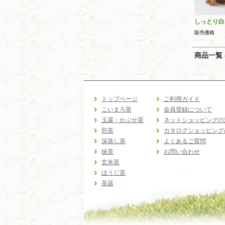
しっとり白
販売価格
商品一覧 (
トップページ
ご利用ガイド
こいまろ茶
会員登録について
玉露・かぶせ茶
ネットショッピングの
煎茶
カタログショッピング
深蒸し茶
よくあるご質問
抹茶
お問い合わせ
玄米茶
ほうじ茶
茶器