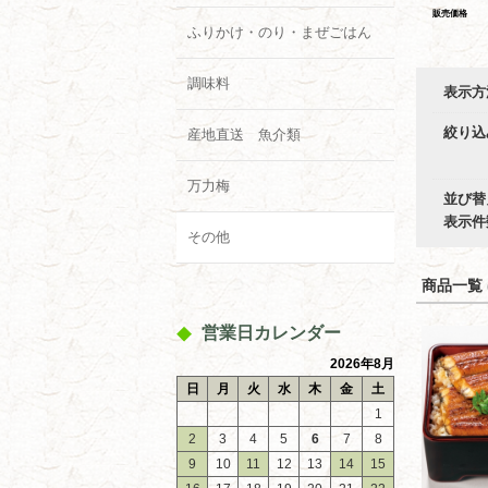
販売価格
ふりかけ・のり・まぜごはん
調味料
表示方
絞り込
産地直送 魚介類
万力梅
並び替
表示件
その他
商品一覧 (
営業日カレンダー
2026年8月
日
月
火
水
木
金
土
1
2
3
4
5
6
7
8
9
10
11
12
13
14
15