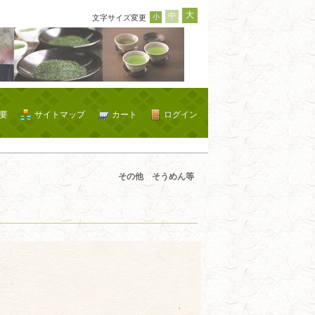
大
中
小
文字サイズ変更
要
サイトマップ
カート
ログイン
その他 そうめん等