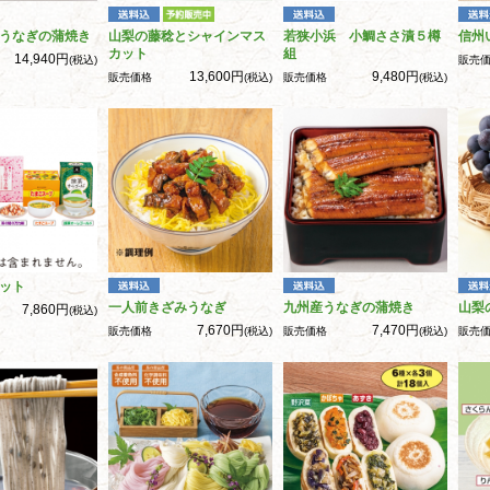
うなぎの蒲焼き
山梨の藤稔とシャインマス
若狭小浜 小鯛ささ漬５樽
信州
カット
組
14,940円
(税込)
販売
13,600円
9,480円
販売価格
(税込)
販売価格
(税込)
ット
一人前きざみうなぎ
九州産うなぎの蒲焼き
山梨
7,860円
(税込)
7,670円
7,470円
販売価格
(税込)
販売価格
(税込)
販売