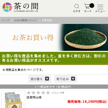
さがす
カート
メニュー
トップ
>
お茶の種類について
> お買得品
お買い得な商品を集めました。量を多く飲む方は、割引の
有るお買い得品がオススメです。
お得商品を集めたページです。
並び替え
絞り込み
1
～
9
商品表示中（全
9
商品中）
レビュー
0
件
詰替用山城
販売価格: 16,200円(税込)