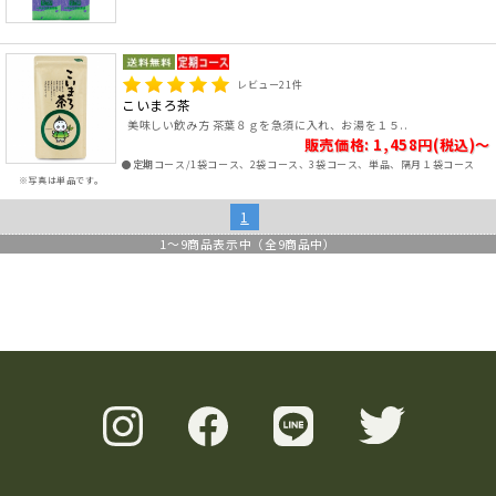
レビュー
21
件
こいまろ茶
美味しい飲み方 茶葉８ｇを急須に入れ、お湯を１５..
販売価格: 1,458円(税込)～
●定期コース/1袋コース、2袋コース、3袋コース、単品、隔月１袋コース
※写真は単品です。
1
1
～
9
商品表示中（全
9
商品中）