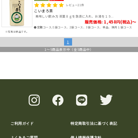
レビュー
21
件
こいまろ茶
美味しい飲み方 茶葉８ｇを急須に入れ、お湯を１５..
販売価格: 1,458円(税込)～
●定期コース/1袋コース、2袋コース、3袋コース、単品、隔月１袋コース
※写真は単品です。
1
1
～
5
商品表示中（全
5
商品中）
ご利用ガイド
特定商取引法に基づく表記
よくあるご質問
個人情報保護方針