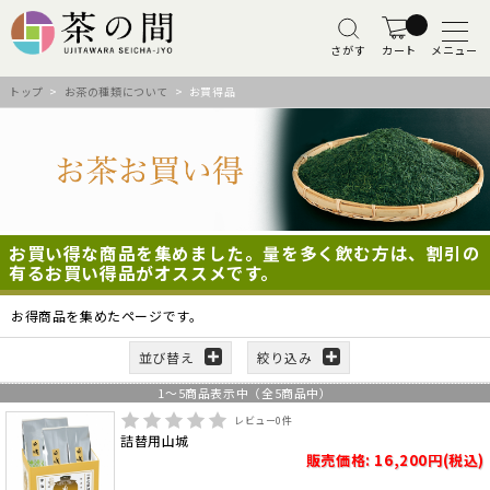
さがす
カート
メニュー
トップ
>
お茶の種類について
> お買得品
お買い得な商品を集めました。量を多く飲む方は、割引の
有るお買い得品がオススメです。
お得商品を集めたページです。
並び替え
絞り込み
1
～
5
商品表示中（全
5
商品中）
レビュー
0
件
詰替用山城
販売価格: 16,200円(税込)