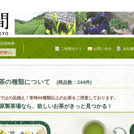
詳細検索
ご利用ガイド
お問い合せ
会社概
ださい。
茶の種類について
(商品数：244件)
ではの品揃え！常時80種類以上のお茶をご用意しております。
原製茶場なら、欲しいお茶がきっと見つかる！