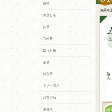
煎茶
お茶を
深蒸し茶
抹茶
玄米茶
ほうじ茶
茶器
特別茶
ギフト商品
お買得品
美容茶