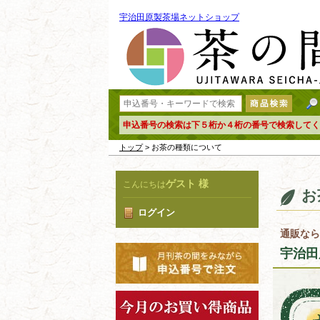
宇治田原製茶場ネットショップ
申込番号の検索は下５桁か４桁の番号で検索してく
トップ
> お茶の種類について
ゲスト 様
こんにちは
お
ログイン
通販なら
宇治田