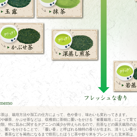
本茶は、栽培方法や加工の仕方によって、色や香り、味わいも変わってきます。
露や碾茶、かぶせ茶などは、収穫前に茶樹に覆いをかける「被覆栽培」によって育て
酸類、特に旨みに関するテアニンの減少が抑えられるので、煎茶などの露天栽培のお
た、覆いをかけることで、「覆い香」と呼ばれる独特の香りが生まれ、清々しい香り
方、番茶などを褐色になるまで焙煎したほうじ茶や炒り米をブレンドした玄米茶は、